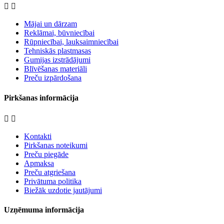


Mājai un dārzam
Reklāmai, būvniecībai
Rūpniecībai, lauksaimniecībai
Tehniskās plastmasas
Gumijas izstrādājumi
Blīvēšanas materiāli
Preču izpārdošana
Pirkšanas informācija


Kontakti
Pirkšanas noteikumi
Preču piegāde
Apmaksa
Preču atgriešana
Privātuma politika
Biežāk uzdotie jautājumi
Uzņēmuma informācija