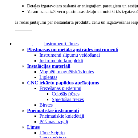
Detaļas izgatavojam saskaņā ar sniegtajiem paraugiem un rasēj
Varam izanalizēt vecu plastmasas detaļu un noteikt tās izgatav
Ja rodas jautājumi par nestandarta produktu cenu un izgatavošanas ies
Instrumenti, līmes
Plastmasas un metāla apstrādes instrumenti
Instrumenti slīpumu veidošanai
Instrumentu komplekti
Instalācijas materiāli
Magnēti, magnētiskās lentes
Līplentas
CNC iekārtu papildus aprīkojums
Frēzēšanas piederumi
Ceļošās frēzes
Spiedošās frēzes
Birstes
Pneimatiskie instrumenti
Pneimatiskie kniedētāji
Pūšanas uzgaļi
Līmes
Līme Scigrip