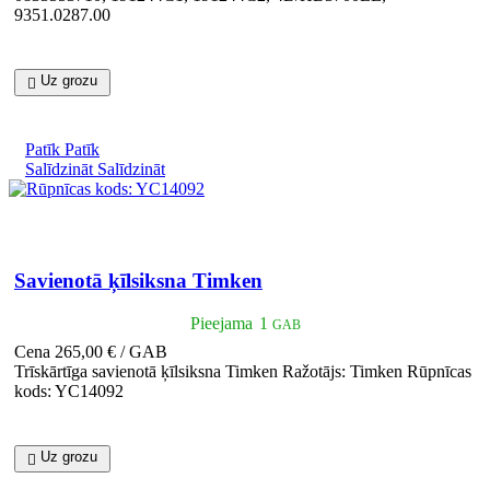
9351.0287.00
Uz grozu

Patīk
Patīk
Salīdzināt
Salīdzināt

Īss ieskats
Savienotā ķīlsiksna Timken
Pieejama
1
GAB
Cena
265,00 € / GAB
Trīskārtīga savienotā ķīlsiksna Timken Ražotājs: Timken Rūpnīcas
kods: YC14092
Uz grozu
