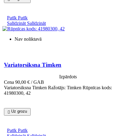
Patīk
Patīk
Salīdzināt
Salīdzināt
Nav noliktavā

Īss ieskats
Variatorsiksna Timken
Izpārdots
Cena
90,00 € / GAB
Variatorsiksna Timken Ražotājs: Timken Rūpnīcas kods:
41980300, 42
Uz grozu

Patīk
Patīk
Salīdzināt
Salīdzināt