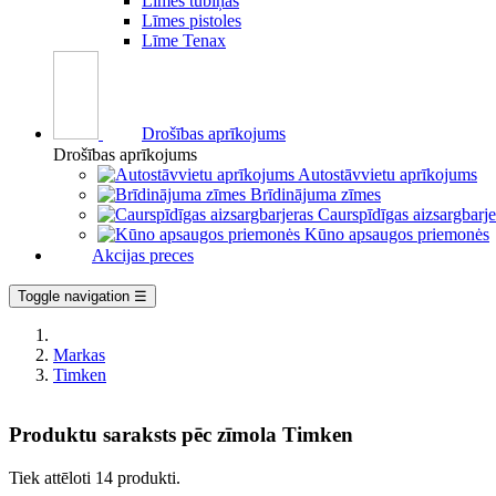
Līmes tūbiņās
Līmes pistoles
Līme Tenax
Drošības aprīkojums
Drošības aprīkojums
Autostāvvietu aprīkojums
Brīdinājuma zīmes
Caurspīdīgas aizsargbarje
Kūno apsaugos priemonės
Akcijas preces
Toggle navigation
☰
Markas
Timken
Produktu saraksts pēc zīmola Timken
Tiek attēloti 14 produkti.