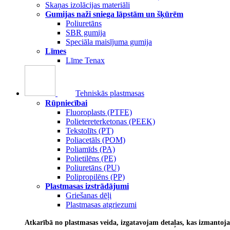
Skaņas izolācijas materiāli
Gumijas naži sniega lāpstām un šķūrēm
Poliuretāns
SBR gumija
Speciāla maisījuma gumija
Līmes
Līme Tenax
Tehniskās plastmasas
Rūpniecībai
Fluoroplasts (PTFE)
Polietereterketonas (PEEK)
Tekstolīts (PT)
Poliacetāls (POM)
Poliamīds (PA)
Polietilēns (PE)
Poliuretāns (PU)
Polipropilēns (PP)
Plastmasas izstrādājumi
Griešanas dēļi
Plastmasas atgriezumi
Atkarībā no plastmasas veida, izgatavojam detaļas, kas izmantoj