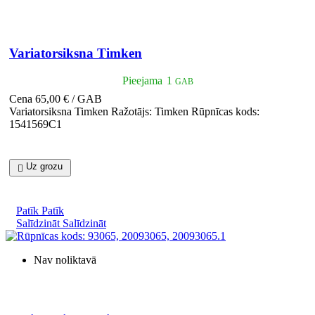

Īss ieskats
Variatorsiksna Timken
Pieejama
1
GAB
Cena
65,00 € / GAB
Variatorsiksna Timken Ražotājs: Timken Rūpnīcas kods:
1541569C1
Uz grozu

Patīk
Patīk
Salīdzināt
Salīdzināt
Nav noliktavā

Īss ieskats