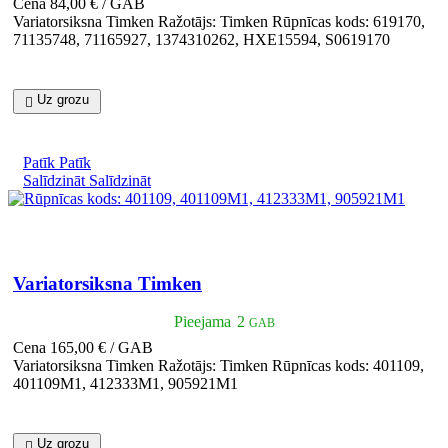
Cena
84,00 € / GAB
Variatorsiksna Timken Ražotājs: Timken Rūpnīcas kods: 619170,
71135748, 71165927, 1374310262, HXE15594, S0619170
Uz grozu

Patīk
Patīk
Salīdzināt
Salīdzināt

Īss ieskats
Variatorsiksna Timken
Pieejama
2
GAB
Cena
165,00 € / GAB
Variatorsiksna Timken Ražotājs: Timken Rūpnīcas kods: 401109,
401109M1, 412333M1, 905921M1
Uz grozu
