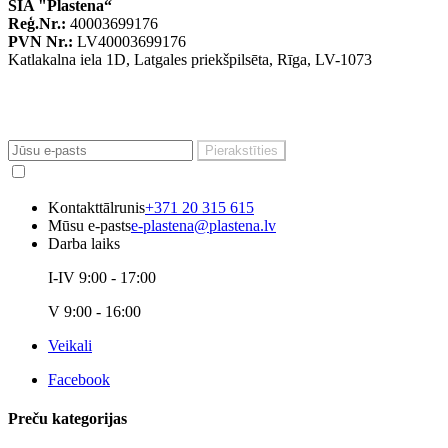
SIA "Plastena“
Reģ.Nr.:
40003699176
PVN Nr.:
LV40003699176
Katlakalna iela 1D, Latgales priekšpilsēta, Rīga, LV-1073
Uzziniet pirmais par atlaidēm
Pierakstīties

Esmu iepazinies ar uzņēmuma "Privātuma politiku"
Kontakttālrunis
+371 20 315 615
Mūsu e-pasts
e-plastena@plastena.lv
Darba laiks
I-IV 9:00 - 17:00
V 9:00 - 16:00
Veikali
Facebook
Preču kategorijas