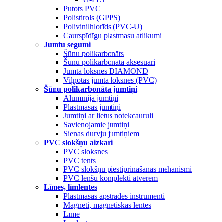
Putots PVC
Polistirols (GPPS)
Polivinilhlorīds (PVC-U)
Caurspīdīgu plastmasu atlikumi
Jumtu segumi
Šūnu polikarbonāts
Šūnu polikarbonāta aksesuāri
Jumta loksnes DIAMOND
Viļņotās jumta loksnes (PVC)
Šūnu polikarbonāta jumtiņi
Alumīnija jumtiņi
Plastmasas jumtiņi
Jumtiņi ar lietus notekcauruli
Savienojamie jumtiņi
Sienas durvju jumtiņiem
PVC slokšņu aizkari
PVC sloksnes
PVC tents
PVC slokšņu piestiprināšanas mehānismi
PVC lenšu komplekti atverēm
Līmes, līmlentes
Plastmasas apstrādes instrumenti
Magnēti, magnētiskās lentes
Līme