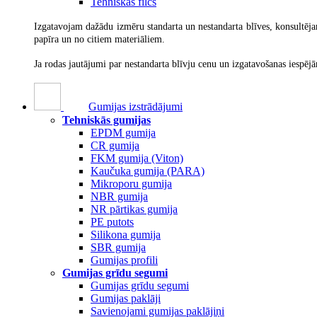
Tehniskās filcs
Izgatavojam dažādu izmēru standarta un nestandarta blīves, konsultējam
papīra un no citiem materiāliem.
Ja rodas jautājumi par nestandarta blīvju cenu un izgatavošanas iespēj
Gumijas izstrādājumi
Tehniskās gumijas
EPDM gumija
CR gumija
FKM gumija (Viton)
Kaučuka gumija (PARA)
Mikroporu gumija
NBR gumija
NR pārtikas gumija
PE putots
Silikona gumija
SBR gumija
Gumijas profili
Gumijas grīdu segumi
Gumijas grīdu segumi
Gumijas paklāji
Savienojami gumijas paklājiņi