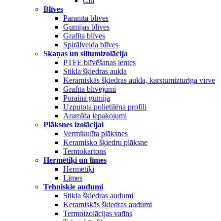
Citi
Blīves
Paranīta blīves
Gumijas blīves
Grafīta blīves
Spirālveida blīves
Skaņas un siltumizolācija
PTFE blīvēšanas lentes
Stikla šķiedras aukla
Keramiskās šķiedras aukla, karstumizturīga virve
Grafīta blīvējumi
Porainā gumija
Uzputota polietilēna profili
Aramīda iepakojumi
Plāksnes izolācijai
Vermikulīta plāksnes
Keramisko šķiedru plāksne
Termokartons
Hermētiķi un līmes
Hermētiķi
Līmes
Tehniskie audumi
Stikla šķiedras audumi
Keramiskās šķiedras audumi
Termoizolācijas vatīns