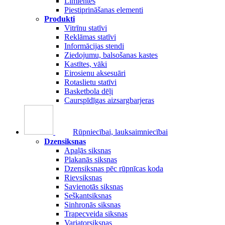
Līmlentes
Piestiprināšanas elementi
Produkti
Vitrīnu statīvi
Reklāmas statīvi
Informācijas stendi
Ziedojumu, balsošanas kastes
Kastītes, vāki
Eirosienu aksesuāri
Rotaslietu statīvi
Basketbola dēļi
Caurspīdīgas aizsargbarjeras
Rūpniecībai, lauksaimniecībai
Dzensiksnas
Apaļās siksnas
Plakanās siksnas
Dzensiksnas pēc rūpnīcas koda
Rievsiksnas
Savienotās siksnas
Seškantsiksnas
Sinhronās siksnas
Trapecveida siksnas
Variatorsiksnas