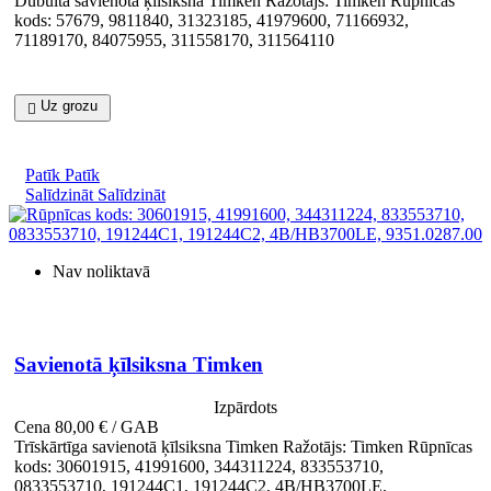
Dubulta savienotā ķīlsiksna Timken Ražotājs: Timken Rūpnīcas
kods: 57679, 9811840, 31323185, 41979600, 71166932,
71189170, 84075955, 311558170, 311564110
Uz grozu

Patīk
Patīk
Salīdzināt
Salīdzināt
Nav noliktavā

Īss ieskats
Savienotā ķīlsiksna Timken
Izpārdots
Cena
80,00 € / GAB
Trīskārtīga savienotā ķīlsiksna Timken Ražotājs: Timken Rūpnīcas
kods: 30601915, 41991600, 344311224, 833553710,
0833553710, 191244C1, 191244C2, 4B/HB3700LE,