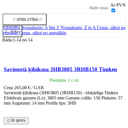
Ar PVN
Rādīt cenas:

ATBILSTĪBA

Atbilstība
Nosaukums: A līdz Z
Nosaukums, Z to A
Cenas, sākot no

Filtrs
zemākās
Cenas, sākot no augstākās
Rāda:1-14 no 14

Īss ieskats
Savienotā ķīlsiksna 3HB3805 3RHB150 Timken
Pieejama
1
GAB
Cena
265,00 € / GAB
Savienotā ķīlsiksna (3HB3805 (3RHB150) - trīskārtīga Timken
Efektīvais garums (Le): 3805 mm Garums collās: 150 Platums: 57
mm Augstums: 14 mm Profila tips: 3HB
Uz grozu
