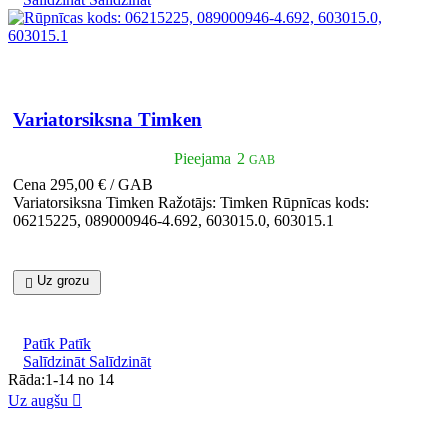

Īss ieskats
Variatorsiksna Timken
Pieejama
2
GAB
Cena
295,00 € / GAB
Variatorsiksna Timken Ražotājs: Timken Rūpnīcas kods:
06215225, 089000946-4.692, 603015.0, 603015.1
Uz grozu

Patīk
Patīk
Salīdzināt
Salīdzināt
Rāda:1-14 no 14
Uz augšu
