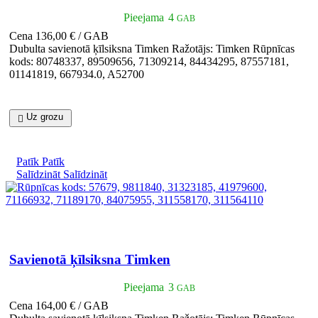
Pieejama
4
GAB
Cena
136,00 € / GAB
Dubulta savienotā ķīlsiksna Timken Ražotājs: Timken Rūpnīcas
kods: 80748337, 89509656, 71309214, 84434295, 87557181,
01141819, 667934.0, A52700
Uz grozu

Patīk
Patīk
Salīdzināt
Salīdzināt

Īss ieskats
Savienotā ķīlsiksna Timken
Pieejama
3
GAB
Cena
164,00 € / GAB