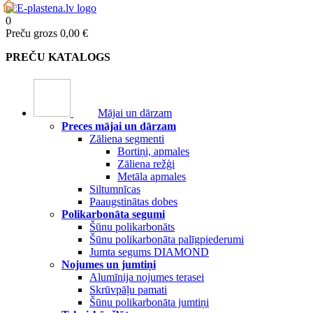
0
Preču grozs
0,00 €
PREČU KATALOGS
Mājai un dārzam
Preces mājai un dārzam
Zāliena segmenti
Bortiņi, apmales
Zāliena režģi
Metāla apmales
Siltumnīcas
Paaugstinātas dobes
Polikarbonāta segumi
Šūnu polikarbonāts
Šūnu polikarbonāta palīgpiederumi
Jumta segums DIAMOND
Nojumes un jumtiņi
Alumīnija nojumes terasei
Skrūvpāļu pamati
Šūnu polikarbonāta jumtiņi