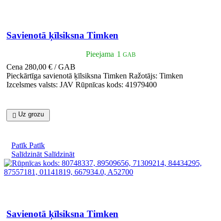

Īss ieskats
Savienotā ķīlsiksna Timken
Pieejama
1
GAB
Cena
280,00 € / GAB
Pieckārtīga savienotā ķīlsiksna Timken Ražotājs: Timken
Izcelsmes valsts: JAV Rūpnīcas kods: 41979400
Uz grozu

Patīk
Patīk
Salīdzināt
Salīdzināt

Īss ieskats
Savienotā ķīlsiksna Timken