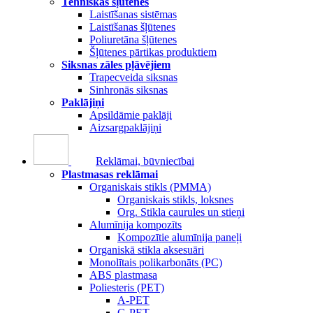
Tehniskās šļūtenes
Laistīšanas sistēmas
Laistīšanas šļūtenes
Poliuretāna šļūtenes
Šļūtenes pārtikas produktiem
Siksnas zāles pļāvējiem
Trapecveida siksnas
Sinhronās siksnas
Paklājiņi
Apsildāmie paklāji
Aizsargpaklājiņi
Reklāmai, būvniecībai
Plastmasas reklāmai
Organiskais stikls (PMMA)
Organiskais stikls, loksnes
Org. Stikla caurules un stieņi
Alumīnija kompozīts
Kompozītie alumīnija paneļi
Organiskā stikla aksesuāri
Monolītais polikarbonāts (PC)
ABS plastmasa
Poliesteris (PET)
A-PET
G-PET