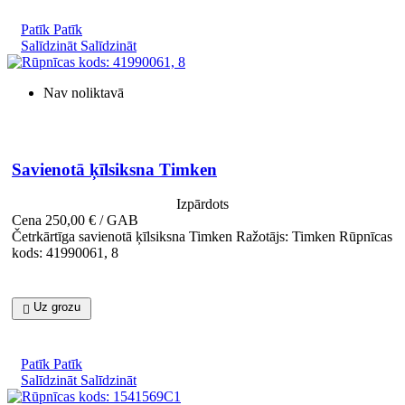
Patīk
Patīk
Salīdzināt
Salīdzināt
Nav noliktavā

Īss ieskats
Savienotā ķīlsiksna Timken
Izpārdots
Cena
250,00 € / GAB
Četrkārtīga savienotā ķīlsiksna Timken Ražotājs: Timken Rūpnīcas
kods: 41990061, 8
Uz grozu

Patīk
Patīk
Salīdzināt
Salīdzināt