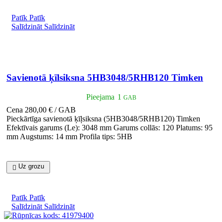
Patīk
Patīk
Salīdzināt
Salīdzināt

Īss ieskats
Savienotā ķīlsiksna 5HB3048/5RHB120 Timken
Pieejama
1
GAB
Cena
280,00 € / GAB
Pieckārtīga savienotā ķīļsiksna (5HB3048/5RHB120) Timken
Efektīvais garums (Le): 3048 mm Garums collās: 120 Platums: 95
mm Augstums: 14 mm Profila tips: 5HB
Uz grozu

Patīk
Patīk
Salīdzināt
Salīdzināt