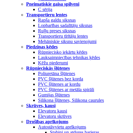
Pneimatiskie gaisa spilveni
C sērija
Transportieru lentes
Rapša galdu siksnas
Lopbarības sadalītāju siksnas
Ruļļu preses siksnas
Transportieru tīrītāju lentes
Mehāniskie siksnu savienojumi
Piedziņas ķēdes
Rūpniecisko iekārtu ķēdes
Lauksaimniecības tehnikas ķēdes
Ķēžu piederumi
Rūpnieciskās šļūtenes
Poliuretāna šļūtenes
PVC šļūtenes bez korda
PVC šļūtenes ar kordu
PVC šļūtenes ar metāla spirāli
Gumijas šļūtenes
Silikona šļūtenes, Silikona caurules
Skrūves, kausi
Elevatoru kausi
Elevatoru skrūves
Drošības aprīkojums
Autostāvvietu aprīkojums
Stabiņi un atdures barjeras