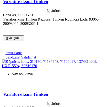
Variatorsiksna Timken
Izpārdots
Cena
48,00 € / GAB
Variatorsiksna Timken Ražotājs: Timken Rūpnīcas kods: 93065,
20093065, 20093065.1
Uz grozu

Patīk
Patīk
Salīdzināt
Salīdzināt
Nav noliktavā

Īss ieskats
Variatorsiksna Timken
Izpārdots