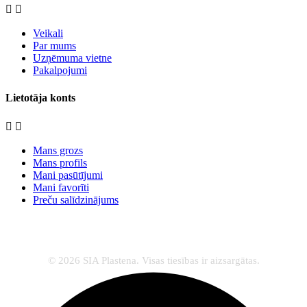


Veikali
Par mums
Uzņēmuma vietne
Pakalpojumi
Lietotāja konts


Mans grozs
Mans profils
Mani pasūtījumi
Mani favorīti
Preču salīdzinājums
© 2026 SIA Plastena. Visas tiesības ir aizsargātas.