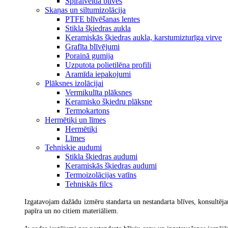
Spirālveida blīves
Skaņas un siltumizolācija
PTFE blīvēšanas lentes
Stikla šķiedras aukla
Keramiskās šķiedras aukla, karstumizturīga virve
Grafīta blīvējumi
Porainā gumija
Uzputota polietilēna profili
Aramīda iepakojumi
Plāksnes izolācijai
Vermikulīta plāksnes
Keramisko šķiedru plāksne
Termokartons
Hermētiķi un līmes
Hermētiķi
Līmes
Tehniskie audumi
Stikla šķiedras audumi
Keramiskās šķiedras audumi
Termoizolācijas vatīns
Tehniskās filcs
Izgatavojam dažādu izmēru standarta un nestandarta blīves, konsultējam
papīra un no citiem materiāliem.