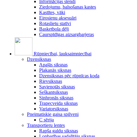
Informācijas stendi
Ziedojumu, balsošanas kastes
Kastītes, vāki
Eirosienu aksesuāri
Rotaslietu statīvi
Basketbola dēļi
Caurspīdīgas aizsargbarjeras
Rūpniecībai, lauksaimniecībai
Dzensiksnas
Apaļās siksnas
Plakanās siksnas
Dzensiksnas pēc rūpnīcas koda
Rievsiksnas
Savienotās siksnas
Seškantsiksnas
Sinhronās siksnas
Trapecveida siksnas
Variatorsiksnas
Pneimatiskie gaisa spilveni
C sērija
Transportieru lentes
Rapša galdu siksnas
Lopbarības sadalītāju siksnas