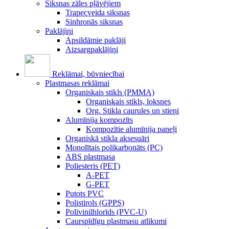
Siksnas zāles pļāvējiem
Trapecveida siksnas
Sinhronās siksnas
Paklājiņi
Apsildāmie paklāji
Aizsargpaklājiņi
Reklāmai, būvniecībai
Plastmasas reklāmai
Organiskais stikls (PMMA)
Organiskais stikls, loksnes
Org. Stikla caurules un stieņi
Alumīnija kompozīts
Kompozītie alumīnija paneļi
Organiskā stikla aksesuāri
Monolītais polikarbonāts (PC)
ABS plastmasa
Poliesteris (PET)
A-PET
G-PET
Putots PVC
Polistirols (GPPS)
Polivinilhlorīds (PVC-U)
Caurspīdīgu plastmasu atlikumi