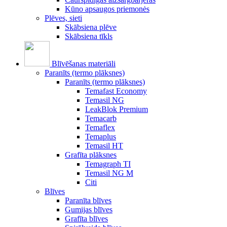
Kūno apsaugos priemonės
Plēves, sieti
Skābsiena plēve
Skābsiena tīkls
Blīvēšanas materiāli
Paranīts (termo plāksnes)
Paranīts (termo plāksnes)
Temafast Economy
Temasil NG
LeakBlok Premium
Temacarb
Temaflex
Temaplus
Temasil HT
Grafīta plāksnes
Temagraph TI
Temasil NG M
Citi
Blīves
Paranīta blīves
Gumijas blīves
Grafīta blīves