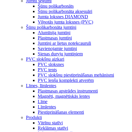
Jumtu segumi
Šūnu polikarbonāts
Šūnu polikarbonāta aksesuāri
Jumta loksnes DIAMOND
Viļņotās jumta loksnes (PVC)
Šūnu polikarbonāta jumtiņi
Alumīnija jumtiņi
Plastmasas jumtiņi
Jumtiņi ar lietus notekcauruli
Savienojamie jumtiņi
Sienas durvju jumtiņiem
PVC slokšņu aizkari
PVC sloksnes
PVC tents
PVC slokšņu piestiprināšanas mehānismi
PVC lenšu komplekti atverēm
Līmes, līmlentes
Plastmasas apstrādes instrumenti
Magnēti, magnētiskās lentes
Līme
Līmlentes
Piestiprināšanas elementi
Produkti
Vitrīnu statīvi
Reklāmas statīvi