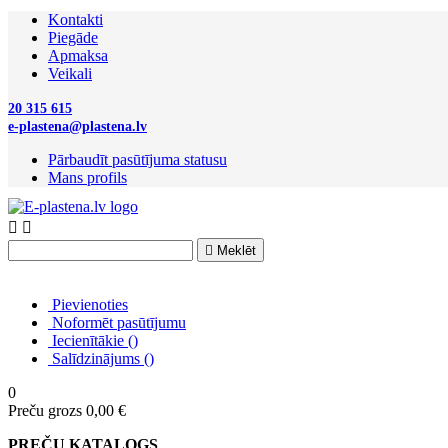
Kontakti
Piegāde
Apmaksa
Veikali
20 315 615
e-plastena@plastena.lv
Pārbaudīt pasūtījuma statusu
Mans profils



Meklēt
Pievienoties
Noformēt pasūtījumu
Iecienītākie
(
)
Salīdzinājums
(
)
0
Preču grozs
0,00 €
PREČU KATALOGS