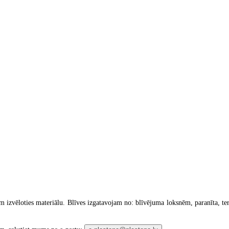
 izvēloties materiālu. Blīves izgatavojam no: blīvējuma loksnēm, paranīta, term