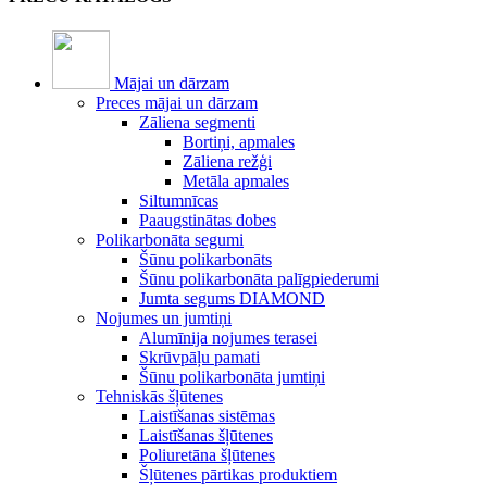
Mājai un dārzam
Preces mājai un dārzam
Zāliena segmenti
Bortiņi, apmales
Zāliena režģi
Metāla apmales
Siltumnīcas
Paaugstinātas dobes
Polikarbonāta segumi
Šūnu polikarbonāts
Šūnu polikarbonāta palīgpiederumi
Jumta segums DIAMOND
Nojumes un jumtiņi
Alumīnija nojumes terasei
Skrūvpāļu pamati
Šūnu polikarbonāta jumtiņi
Tehniskās šļūtenes
Laistīšanas sistēmas
Laistīšanas šļūtenes
Poliuretāna šļūtenes
Šļūtenes pārtikas produktiem