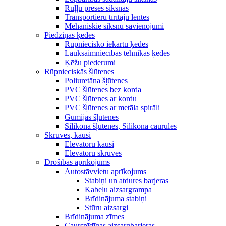
Ruļļu preses siksnas
Transportieru tīrītāju lentes
Mehāniskie siksnu savienojumi
Piedziņas ķēdes
Rūpniecisko iekārtu ķēdes
Lauksaimniecības tehnikas ķēdes
Ķēžu piederumi
Rūpnieciskās šļūtenes
Poliuretāna šļūtenes
PVC šļūtenes bez korda
PVC šļūtenes ar kordu
PVC šļūtenes ar metāla spirāli
Gumijas šļūtenes
Silikona šļūtenes, Silikona caurules
Skrūves, kausi
Elevatoru kausi
Elevatoru skrūves
Drošības aprīkojums
Autostāvvietu aprīkojums
Stabiņi un atdures barjeras
Kabeļu aizsargrampa
Brīdinājuma stabiņi
Stūru aizsargi
Brīdinājuma zīmes
Caurspīdīgas aizsargbarjeras