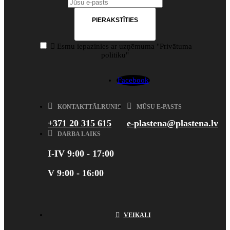
PIERAKSTĪTIES

Esmu iepazinies ar uzņēmuma "Privātuma
politiku"
Facebook
KONTAKTTĀLRUNIS
MŪSU E-PASTS
+371 20 315 615
e-plastena@plastena.lv
DARBA LAIKS
I-IV 9:00 - 17:00
V 9:00 - 16:00
VEIKALI