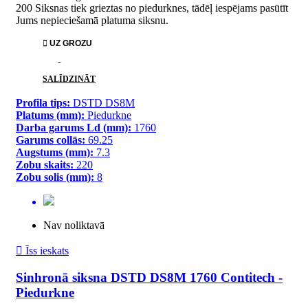
200 Siksnas tiek grieztas no piedurknes, tādēļ iespējams pasūtīt
Jums nepieciešamā platuma siksnu.

UZ GROZU
PATĪK
SALĪDZINĀT
Profila tips:
DSTD DS8M
Platums (mm):
Piedurkne
Darba garums Ld (mm):
1760
Garums collās:
69.25
Augstums (mm):
7.3
Zobu skaits:
220
Zobu solis (mm):
8
Nav noliktavā

Īss ieskats
Sinhronā siksna DSTD DS8M 1760 Contitech -
Piedurkne