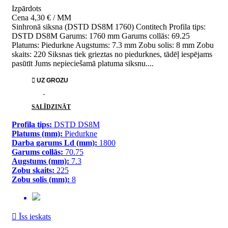
Izpārdots
Cena
4,30 € / MM
Sinhronā siksna (DSTD DS8M 1760) Contitech Profila tips:
DSTD DS8M Garums: 1760 mm Garums collās: 69.25
Platums: Piedurkne Augstums: 7.3 mm Zobu solis: 8 mm Zobu
skaits: 220 Siksnas tiek grieztas no piedurknes, tādēļ iespējams
pasūtīt Jums nepieciešamā platuma siksnu....

UZ GROZU
PATĪK
SALĪDZINĀT
Profila tips:
DSTD DS8M
Platums (mm):
Piedurkne
Darba garums Ld (mm):
1800
Garums collās:
70.75
Augstums (mm):
7.3
Zobu skaits:
225
Zobu solis (mm):
8

Īss ieskats