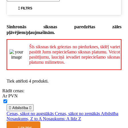

FILTRS
Sinhronās siksnas paredzētas zāles
pļāvējiem/pļaujmašīnām.
Šīs siksnas tiek grieztas no piedurknes, tādēļ variet
pasūtīt Jums nepieciešamo siksnas platumu. Veicot
pasūtījumu, lauciņā ievadiet nepieciešamo siksnas
platumu milimetros.
Tiek attēloti 4 produkti.
Rādīt cenas:
Ar PVN

Atbilstība

Cenas, sākot no augstākās
Cenas, sākot no zemākās
Atbilstība
Nosaukums, Z to A
Nosaukums: A līdz Z