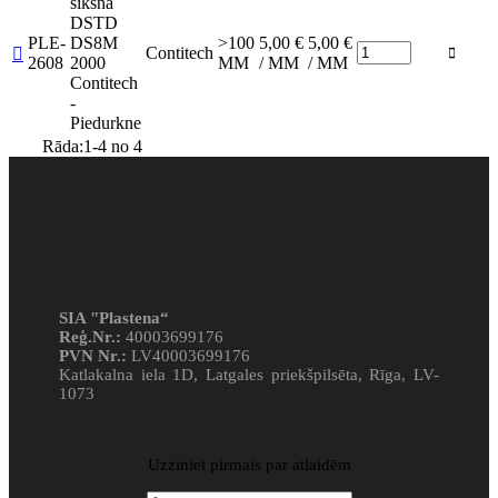
siksna
DSTD
PLE-
DS8M
>100
5,00 €
5,00 €
Contitech


2608
2000
MM
/ MM
/ MM
Contitech
-
Piedurkne
Rāda:1-4 no 4
SIA "Plastena“
Reģ.Nr.:
40003699176
PVN Nr.:
LV40003699176
Katlakalna iela 1D, Latgales priekšpilsēta, Rīga, LV-
1073
Uzziniet pirmais par atlaidēm