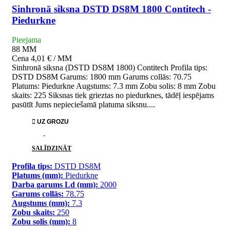
Sinhronā siksna DSTD DS8M 1800 Contitech -
Piedurkne
Pieejama
88
MM
Cena
4,01 € / MM
Sinhronā siksna (DSTD DS8M 1800) Contitech Profila tips:
DSTD DS8M Garums: 1800 mm Garums collās: 70.75
Platums: Piedurkne Augstums: 7.3 mm Zobu solis: 8 mm Zobu
skaits: 225 Siksnas tiek grieztas no piedurknes, tādēļ iespējams
pasūtīt Jums nepieciešamā platuma siksnu....

UZ GROZU
PATĪK
SALĪDZINĀT
Profila tips:
DSTD DS8M
Platums (mm):
Piedurkne
Darba garums Ld (mm):
2000
Garums collās:
78.75
Augstums (mm):
7.3
Zobu skaits:
250
Zobu solis (mm):
8