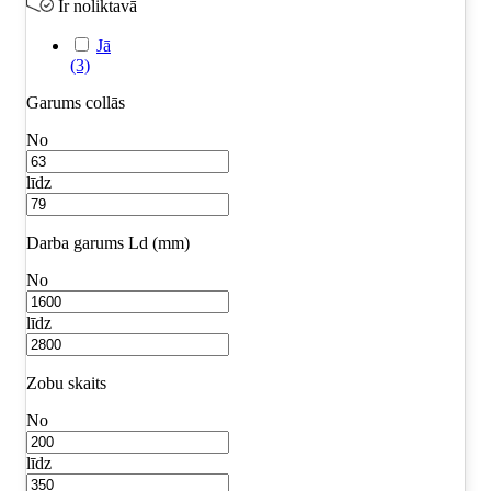
Ir noliktavā
Jā
(3)
Garums collās
No
līdz
Darba garums Ld (mm)
No
līdz
Zobu skaits
No
līdz