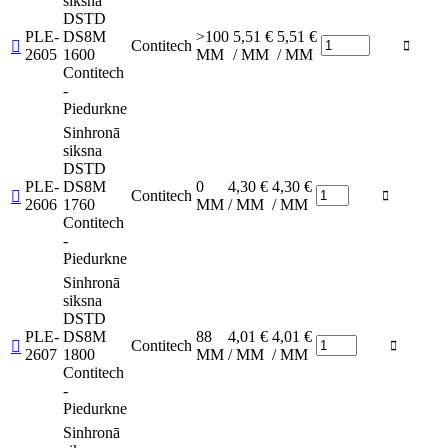
siksna
DSTD
PLE-
DS8M
>100
5,51 €
5,51 €
Contitech


2605
1600
MM
/ MM
/ MM
Contitech
-
Piedurkne
Sinhronā
siksna
DSTD
PLE-
DS8M
0
4,30 €
4,30 €
Contitech


2606
1760
MM
/ MM
/ MM
Contitech
-
Piedurkne
Sinhronā
siksna
DSTD
PLE-
DS8M
88
4,01 €
4,01 €
Contitech


2607
1800
MM
/ MM
/ MM
Contitech
-
Piedurkne
Sinhronā