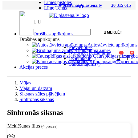
Līmes pistoles
e-plastena@plastena.lv
20 315 615
Līme Tenax



MEKLĒT
Drošības aprīkojums
Drošības aprīkojums
Autostāvvietu aprīkojums
Pievienoties
Brīdinājuma zīmes
Noformēt pasūtījumu
0
Caurspīdīgas aizsargba
Iecienītākie
(
)
Kūno apsaugos priemon
Salīdzinājums
(
)
Akcijas preces
Mājas
Mājai un dārzam
Siksnas zāles pļāvējiem
Sinhronās siksnas
Sinhronās siksnas
Meklēšanas filtrs
(4 preces)