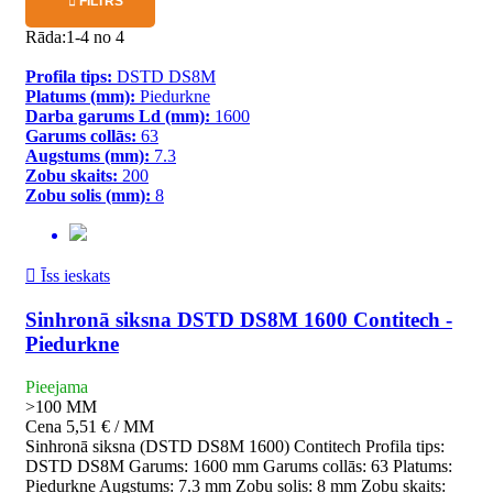

FILTRS
Rāda:1-4 no 4
Profila tips:
DSTD DS8M
Platums (mm):
Piedurkne
Darba garums Ld (mm):
1600
Garums collās:
63
Augstums (mm):
7.3
Zobu skaits:
200
Zobu solis (mm):
8

Īss ieskats
Sinhronā siksna DSTD DS8M 1600 Contitech -
Piedurkne
Pieejama
>100
MM
Cena
5,51 € / MM
Sinhronā siksna (DSTD DS8M 1600) Contitech Profila tips:
DSTD DS8M Garums: 1600 mm Garums collās: 63 Platums:
Piedurkne Augstums: 7.3 mm Zobu solis: 8 mm Zobu skaits: