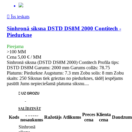

Īss ieskats
Sinhronā siksna DSTD DS8M 2000 Contitech -
Piedurkne
Pieejama
>100
MM
Cena
5,00 € / MM
Sinhronā siksna (DSTD DS8M 2000) Contitech Profila tips:
DSTD DS8M Garums: 2000 mm Garums collās: 78.75
Platums: Piedurkne Augstums: 7.3 mm Zobu solis: 8 mm Zobu
skaits: 250 Siksnas tiek grieztas no piedurknes, tādēļ iespējams
pasūtīt Jums nepieciešamā platuma siksnu....

UZ GROZU
PATĪK
SALĪDZINĀT
Preces
Preces
Klienta
Kods
Ražotājs
Atlikums
Daudzum
nosaukums
cena
cena
Sinhronā