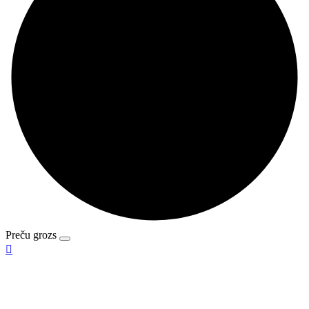
Preču grozs
