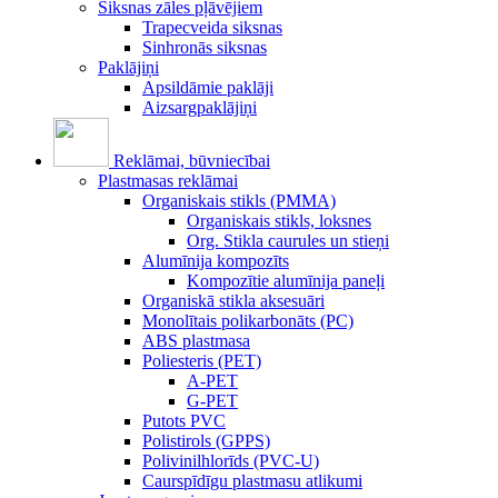
Siksnas zāles pļāvējiem
Trapecveida siksnas
Sinhronās siksnas
Paklājiņi
Apsildāmie paklāji
Aizsargpaklājiņi
Reklāmai, būvniecībai
Plastmasas reklāmai
Organiskais stikls (PMMA)
Organiskais stikls, loksnes
Org. Stikla caurules un stieņi
Alumīnija kompozīts
Kompozītie alumīnija paneļi
Organiskā stikla aksesuāri
Monolītais polikarbonāts (PC)
ABS plastmasa
Poliesteris (PET)
A-PET
G-PET
Putots PVC
Polistirols (GPPS)
Polivinilhlorīds (PVC-U)
Caurspīdīgu plastmasu atlikumi