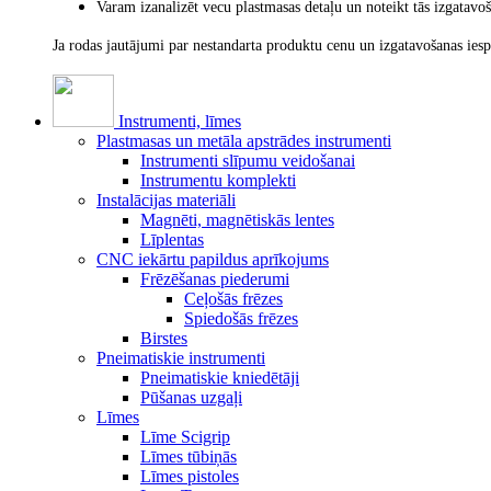
Varam izanalizēt vecu plastmasas detaļu un noteikt tās izgatav
Ja rodas jautājumi par nestandarta produktu cenu un izgatavošanas ies
Instrumenti, līmes
Plastmasas un metāla apstrādes instrumenti
Instrumenti slīpumu veidošanai
Instrumentu komplekti
Instalācijas materiāli
Magnēti, magnētiskās lentes
Līplentas
CNC iekārtu papildus aprīkojums
Frēzēšanas piederumi
Ceļošās frēzes
Spiedošās frēzes
Birstes
Pneimatiskie instrumenti
Pneimatiskie kniedētāji
Pūšanas uzgaļi
Līmes
Līme Scigrip
Līmes tūbiņās
Līmes pistoles