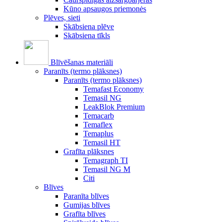
Kūno apsaugos priemonės
Plēves, sieti
Skābsiena plēve
Skābsiena tīkls
Blīvēšanas materiāli
Paranīts (termo plāksnes)
Paranīts (termo plāksnes)
Temafast Economy
Temasil NG
LeakBlok Premium
Temacarb
Temaflex
Temaplus
Temasil HT
Grafīta plāksnes
Temagraph TI
Temasil NG M
Citi
Blīves
Paranīta blīves
Gumijas blīves
Grafīta blīves