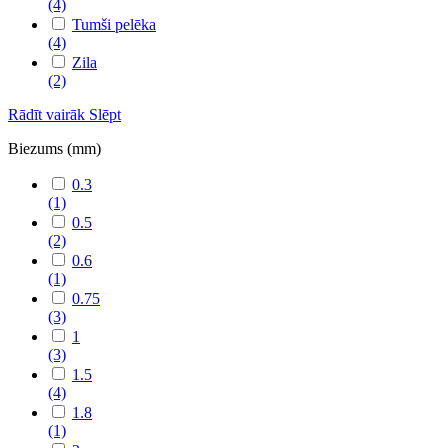
(4)
Tumši pelēka
(4)
Zila
(2)
Rādīt vairāk
Slēpt
Biezums (mm)
0.3
(1)
0.5
(2)
0.6
(1)
0.75
(3)
1
(3)
1.5
(4)
1.8
(1)