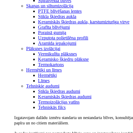
Spirālveida blīves
Skaņas un siltumizolācija
PTFE blīvēšanas lentes
Stikla šķiedras aukla
Keramiskās šķiedras aukla, karstumizturīga virve
Grafīta blīvējumi
Porainā gumija
Uzputota polietilēna profili
Aramīda iepakojumi
Plāksnes izolācijai
Vermikulīta plāksnes
Keramisko šķiedru plāksne
Termokartons
Hermētiķi un līmes
Hermētiķi
Līmes
Tehniskie audumi
Stikla šķiedras audumi
Keramiskās šķiedras audumi
Termoizolācijas vatīns
Tehniskās filcs
Izgatavojam dažādu izmēru standarta un nestandarta blīves, konsultējam
papīra un no citiem materiāliem.