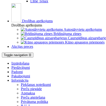
Līme Tenax
Drošības aprīkojums
Drošības aprīkojums
Autostāvvietu aprīkojums
Brīdinājuma zīmes
Caurspīdīgas aizsargbarje
Kūno apsaugos priemonės
Akcijas preces
Toggle navigation
☰
Izpārdošana
Piedāvājumi
Padomi
Pakalpojumi
Informācija
Pirkšanas noteikumi
Preču piegāde
Apmaksa
Preču atgriešana
Privātuma politika
B.U.J