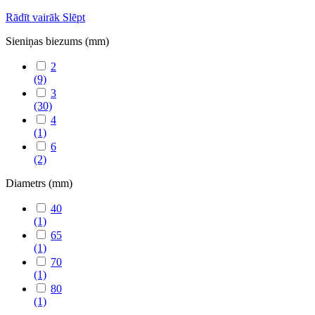
Rādīt vairāk
Slēpt
Sieniņas biezums (mm)
2
(9)
3
(30)
4
(1)
6
(2)
Diametrs (mm)
40
(1)
65
(1)
70
(1)
80
(1)