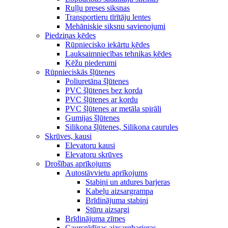
Ruļļu preses siksnas
Transportieru tīrītāju lentes
Mehāniskie siksnu savienojumi
Piedziņas ķēdes
Rūpniecisko iekārtu ķēdes
Lauksaimniecības tehnikas ķēdes
Ķēžu piederumi
Rūpnieciskās šļūtenes
Poliuretāna šļūtenes
PVC šļūtenes bez korda
PVC šļūtenes ar kordu
PVC šļūtenes ar metāla spirāli
Gumijas šļūtenes
Silikona šļūtenes, Silikona caurules
Skrūves, kausi
Elevatoru kausi
Elevatoru skrūves
Drošības aprīkojums
Autostāvvietu aprīkojums
Stabiņi un atdures barjeras
Kabeļu aizsargrampa
Brīdinājuma stabiņi
Stūru aizsargi
Brīdinājuma zīmes
Caurspīdīgas aizsargbarjeras