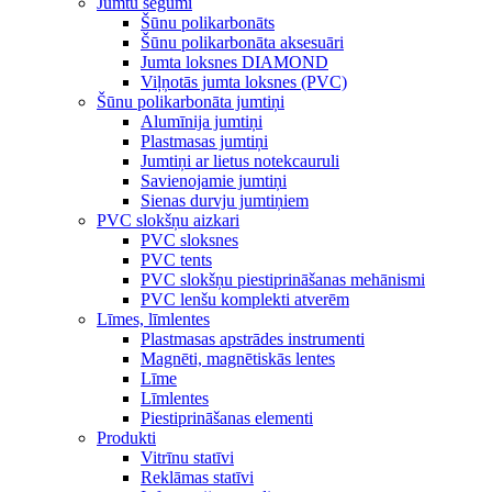
Jumtu segumi
Šūnu polikarbonāts
Šūnu polikarbonāta aksesuāri
Jumta loksnes DIAMOND
Viļņotās jumta loksnes (PVC)
Šūnu polikarbonāta jumtiņi
Alumīnija jumtiņi
Plastmasas jumtiņi
Jumtiņi ar lietus notekcauruli
Savienojamie jumtiņi
Sienas durvju jumtiņiem
PVC slokšņu aizkari
PVC sloksnes
PVC tents
PVC slokšņu piestiprināšanas mehānismi
PVC lenšu komplekti atverēm
Līmes, līmlentes
Plastmasas apstrādes instrumenti
Magnēti, magnētiskās lentes
Līme
Līmlentes
Piestiprināšanas elementi
Produkti
Vitrīnu statīvi
Reklāmas statīvi