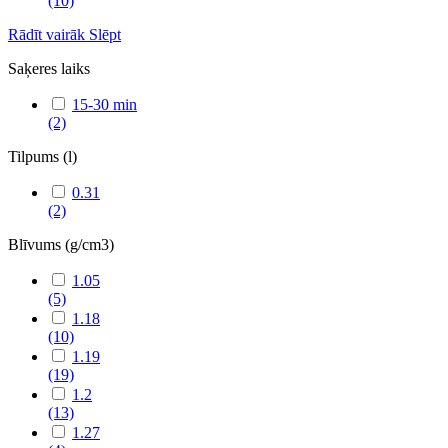
(10)
Rādīt vairāk
Slēpt
Saķeres laiks
15-30 min
(2)
Tilpums (l)
0.31
(2)
Blīvums (g/cm3)
1.05
(5)
1.18
(10)
1.19
(19)
1.2
(13)
1.27