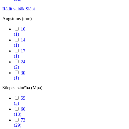
Rādīt vairāk
Slēpt
Augstums (mm)
10
(1)
14
(1)
17
(1)
24
(2)
30
(1)
Stiepes izturība (Mpa)
55
(3)
60
(13)
72
(29)