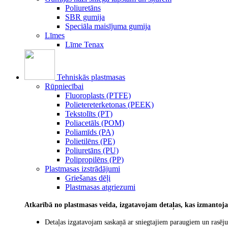
Poliuretāns
SBR gumija
Speciāla maisījuma gumija
Līmes
Līme Tenax
Tehniskās plastmasas
Rūpniecībai
Fluoroplasts (PTFE)
Polietereterketonas (PEEK)
Tekstolīts (PT)
Poliacetāls (POM)
Poliamīds (PA)
Polietilēns (PE)
Poliuretāns (PU)
Polipropilēns (PP)
Plastmasas izstrādājumi
Griešanas dēļi
Plastmasas atgriezumi
Atkarībā no plastmasas veida, izgatavojam detaļas, kas izmantoj
Detaļas izgatavojam saskaņā ar sniegtajiem paraugiem un rasēj