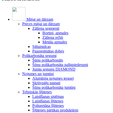
Mājai un dārzam
Preces mājai un dārzam
Zāliena segmenti
Bortiņi, apmales
Zāliena režģi
Metāla apmales
Siltumnīcas
Paaugstinātas dobes
Polikarbonāta segumi
Šūnu polikarbonāts
Šūnu polikarbonāta palīgpiederumi
Jumta segums DIAMOND
Nojumes un jumtiņi
Alumīnija nojumes terasei
Skrūvpāļu pamati
Šūnu polikarbonāta jumtiņi
Tehniskās šļūtenes
Laistīšanas sistēmas
Laistīšanas šļūtenes
Poliuretāna šļūtenes
Šļūtenes pārtikas produktiem