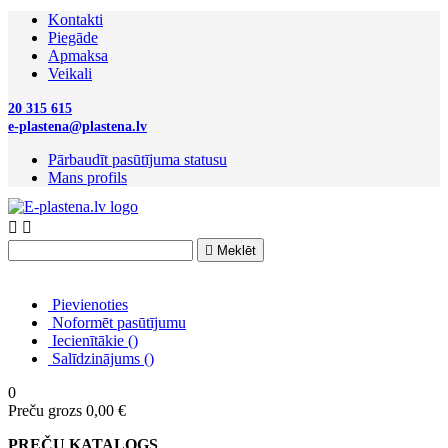
Kontakti
Piegāde
Apmaksa
Veikali
20 315 615
e-plastena@plastena.lv
Pārbaudīt pasūtījuma statusu
Mans profils



Meklēt
Pievienoties
Noformēt pasūtījumu
Iecienītākie
(
)
Salīdzinājums
(
)
0
Preču grozs
0,00 €
PREČU KATALOGS