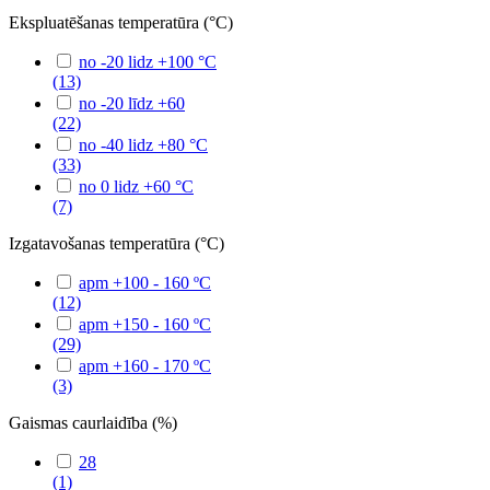
Ekspluatēšanas temperatūra (°C)
no -20 lidz +100 °C
(13)
no -20 līdz +60
(22)
no -40 lidz +80 °C
(33)
no 0 lidz +60 °C
(7)
Izgatavošanas temperatūra (°C)
apm +100 - 160 ºC
(12)
apm +150 - 160 ºC
(29)
apm +160 - 170 ºC
(3)
Gaismas caurlaidība (%)
28
(1)