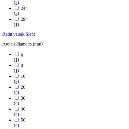
(2)
244
(2)
294
(1)
Rādīt vairāk
Slēpt
Ārējais diametrs (mm)
6
(1)
8
(1)
10
(2)
20
(4)
30
(4)
40
(4)
50
(4)