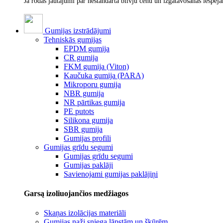
Ja rodas jautājumi par nestandarta blīvju cenu un izgatavošanas iespēj
Gumijas izstrādājumi
Tehniskās gumijas
EPDM gumija
CR gumija
FKM gumija (Viton)
Kaučuka gumija (PARA)
Mikroporu gumija
NBR gumija
NR pārtikas gumija
PE putots
Silikona gumija
SBR gumija
Gumijas profili
Gumijas grīdu segumi
Gumijas grīdu segumi
Gumijas paklāji
Savienojami gumijas paklājiņi
Garsą izoliuojančios medžiagos
Skaņas izolācijas materiāli
Gumijas naži sniega lāpstām un šķūrēm