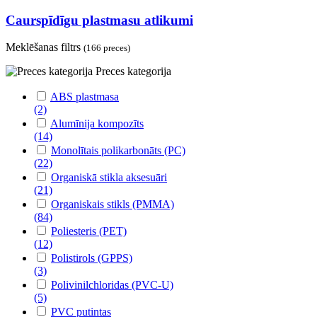
Caurspīdīgu plastmasu atlikumi
Meklēšanas filtrs
(166 preces)
Preces kategorija
ABS plastmasa
(2)
Alumīnija kompozīts
(14)
Monolītais polikarbonāts (PC)
(22)
Organiskā stikla aksesuāri
(21)
Organiskais stikls (PMMA)
(84)
Poliesteris (PET)
(12)
Polistirols (GPPS)
(3)
Polivinilchloridas (PVC-U)
(5)
PVC putintas