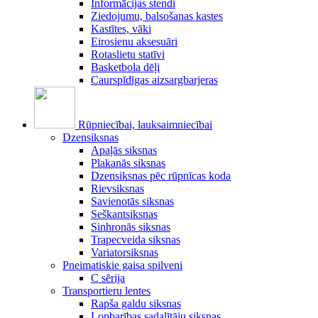
Informācijas stendi
Ziedojumu, balsošanas kastes
Kastītes, vāki
Eirosienu aksesuāri
Rotaslietu statīvi
Basketbola dēļi
Caurspīdīgas aizsargbarjeras
Rūpniecībai, lauksaimniecībai
Dzensiksnas
Apaļās siksnas
Plakanās siksnas
Dzensiksnas pēc rūpnīcas koda
Rievsiksnas
Savienotās siksnas
Seškantsiksnas
Sinhronās siksnas
Trapecveida siksnas
Variatorsiksnas
Pneimatiskie gaisa spilveni
C sērija
Transportieru lentes
Rapša galdu siksnas
Lopbarības sadalītāju siksnas