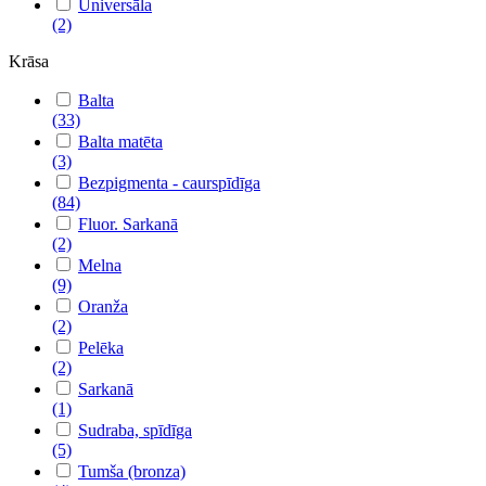
Universāla
(2)
Krāsa
Balta
(33)
Balta matēta
(3)
Bezpigmenta - caurspīdīga
(84)
Fluor. Sarkanā
(2)
Melna
(9)
Oranža
(2)
Pelēka
(2)
Sarkanā
(1)
Sudraba, spīdīga
(5)
Tumša (bronza)