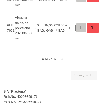
mm
Virtuves
dēlītis no
PLE-
0
35,00 €
28,00 €
polietilēna
-
7661
GAB
/ GAB
/ GAB
20x380x600
mm
Rāda:1-5 no 5

Uz augšu
SIA "Plastena“
Reģ.Nr.:
40003699176
PVN Nr.:
LV40003699176