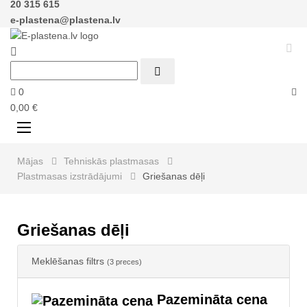
20 315 615
e-plastena@plastena.lv



0
0,00 €
Toggle
☰
navigation
Mājas
Tehniskās plastmasas
Plastmasas izstrādājumi
Griešanas dēļi
Griešanas dēļi
Meklēšanas filtrs
(3 preces)
Pazemināta cena