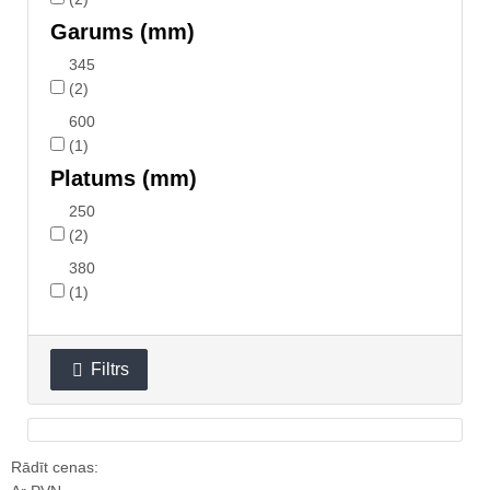
Garums (mm)
345
(2)
600
(1)
Platums (mm)
250
(2)
380
(1)
Filtrs

Rādīt cenas: