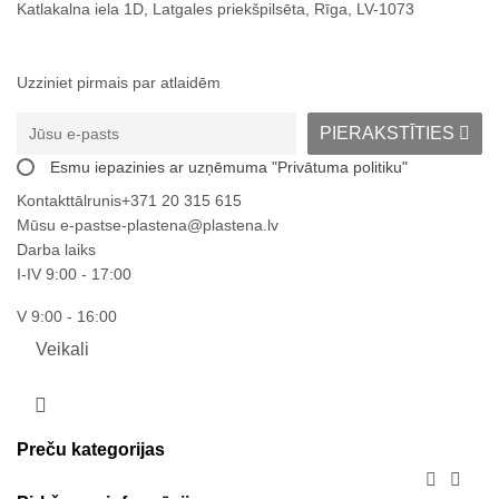
Katlakalna iela 1D, Latgales priekšpilsēta, Rīga, LV-1073
Uzziniet pirmais par atlaidēm
PIERAKSTĪTIES
Esmu iepazinies ar uzņēmuma "Privātuma politiku"
Kontakttālrunis
+371 20 315 615
Mūsu e-pasts
e-plastena@plastena.lv
Darba laiks
I-IV 9:00 - 17:00
V 9:00 - 16:00
Veikali
Facebook
Preču kategorijas

