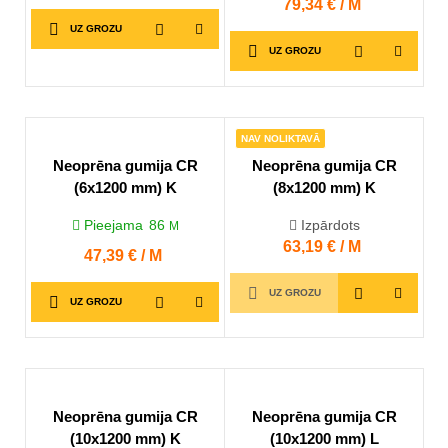
Cena
79,34 € / M
UZ GROZU
UZ GROZU
NAV NOLIKTAVĀ
Neoprēna gumija CR
Neoprēna gumija CR
(6x1200 mm) K
(8x1200 mm) K
Pieejama
86
Izpārdots
M
Cena
63,19 € / M
Cena
47,39 € / M
UZ GROZU
UZ GROZU
Neoprēna gumija CR
Neoprēna gumija CR
(10x1200 mm) K
(10x1200 mm) L