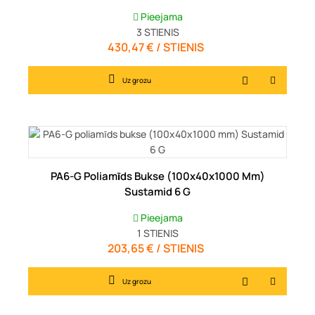
Pieejama
3
STIENIS
430,47 € / STIENIS
Cena
Uz grozu
PA6-G Poliamīds Bukse (100x40x1000 Mm)
Sustamid 6 G
Pieejama
1
STIENIS
203,65 € / STIENIS
Cena
Uz grozu