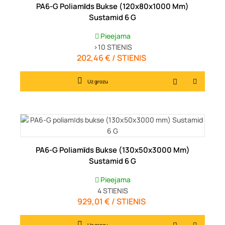
PA6-G Poliamīds Bukse (120x80x1000 Mm)
Sustamid 6 G
Pieejama
>10
STIENIS
202,46 € / STIENIS
Cena
Uz grozu
PA6-G Poliamīds Bukse (130x50x3000 Mm)
Sustamid 6 G
Pieejama
4
STIENIS
929,01 € / STIENIS
Cena
Uz grozu