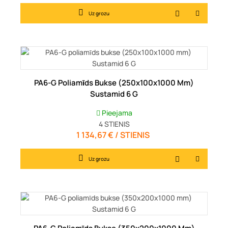
Uz grozu
PA6-G Poliamīds Bukse (250x100x1000 Mm)
Sustamid 6 G
Pieejama
4
STIENIS
1 134,67 € / STIENIS
Cena
Uz grozu