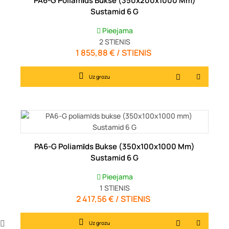
PA6-G Poliamīds Bukse (350x200x1000 Mm)
Sustamid 6 G
Pieejama
2
STIENIS
1 855,88 € / STIENIS
Cena
Uz grozu
PA6-G Poliamīds Bukse (350x100x1000 Mm)
Sustamid 6 G
Pieejama
1
STIENIS
2 417,56 € / STIENIS
Cena
Uz grozu
