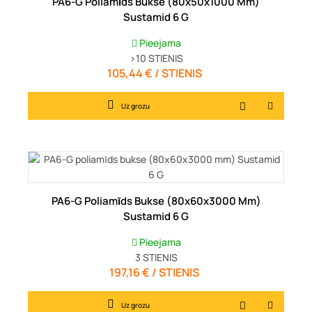
PA6-G Poliamīds Bukse (80x50x1000 Mm)
Sustamid 6 G
Pieejama
>10
STIENIS
105,44 € / STIENIS
Cena
Uz grozu
PA6-G Poliamīds Bukse (80x60x3000 Mm)
Sustamid 6 G
Pieejama
3
STIENIS
197,16 € / STIENIS
Cena
Uz grozu