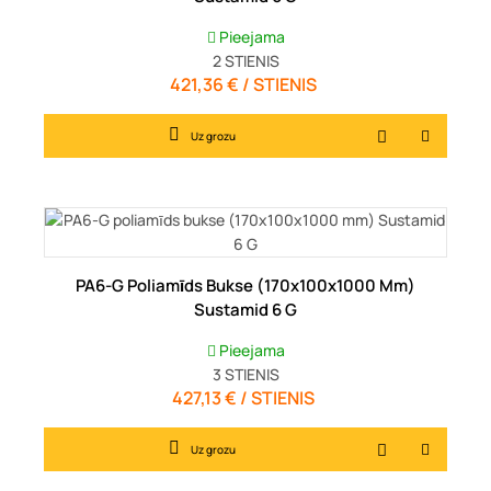
Pieejama
2
STIENIS
421,36 € / STIENIS
Cena
Uz grozu
PA6-G Poliamīds Bukse (170x100x1000 Mm)
Sustamid 6 G
Pieejama
3
STIENIS
427,13 € / STIENIS
Cena
Uz grozu