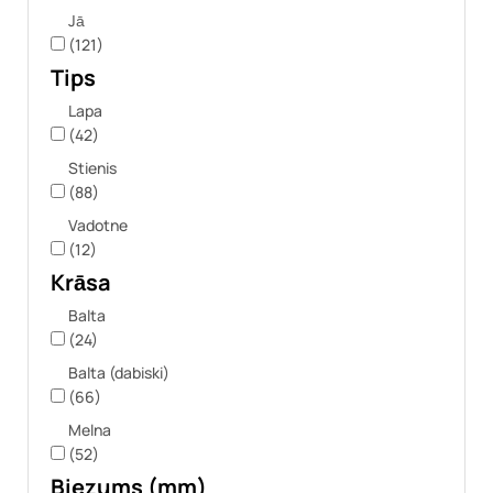
Jā
(121)
Tips
Lapa
(42)
Stienis
(88)
Vadotne
(12)
Krāsa
Balta
(24)
Balta (dabiski)
(66)
Melna
(52)
Biezums (mm)