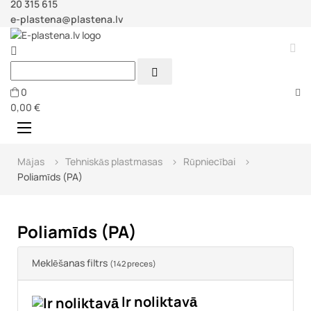
20 315 615
e-plastena@plastena.lv



0
0,00 €
Toggle
☰
navigation
Mājas
Tehniskās plastmasas
Rūpniecībai
Poliamīds (PA)
Poliamīds (PA)
Meklēšanas filtrs
(142 preces)
Ir noliktavā