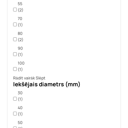
55
(2)
70
(1)
80
(2)
90
(1)
100
(1)
Rādīt vairāk
Slēpt
Iekšējais diametrs (mm)
30
(1)
40
(1)
50