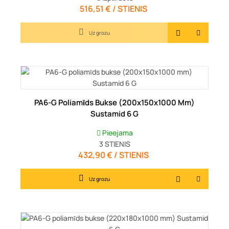
516,51 € / STIENIS
Cena
Uz grozu
PA6-G Poliamīds Bukse (200x150x1000 Mm)
Sustamid 6 G
Pieejama
3
STIENIS
432,90 € / STIENIS
Cena
Uz grozu