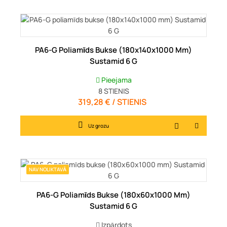
PA6-G Poliamīds Bukse (180x140x1000 Mm)
Sustamid 6 G
Pieejama
8
STIENIS
319,28 € / STIENIS
Cena
Uz grozu
NAV NOLIKTAVĀ
PA6-G Poliamīds Bukse (180x60x1000 Mm)
Sustamid 6 G
Izpārdots