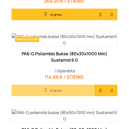
269,20 € / STIENIS
Cena
Uz grozu
NAV NOLIKTAVĀ
PA6-G Poliamīds Bukse (80x30x1000 Mm)
Sustamid 6 G
Izpārdots
114,66 € / STIENIS
Cena
Uz grozu