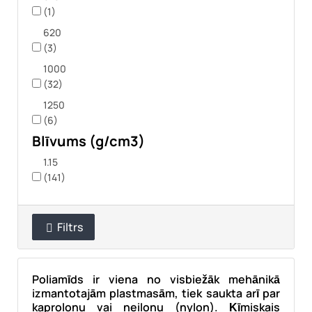
(1)
620
(3)
1000
(32)
1250
(6)
Blīvums (g/cm3)
1.15
(141)
Filtrs

Poliamīds ir viena no visbiežāk mehānikā
izmantotajām plastmasām, tiek saukta arī par
kaprolonu vai neilonu (nylon). Ķīmiskais