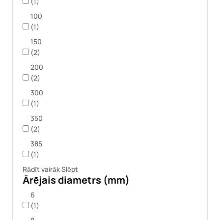
(1)
100
(1)
150
(2)
200
(2)
300
(1)
350
(2)
385
(1)
Rādīt vairāk
Slēpt
Ārējais diametrs (mm)
6
(1)