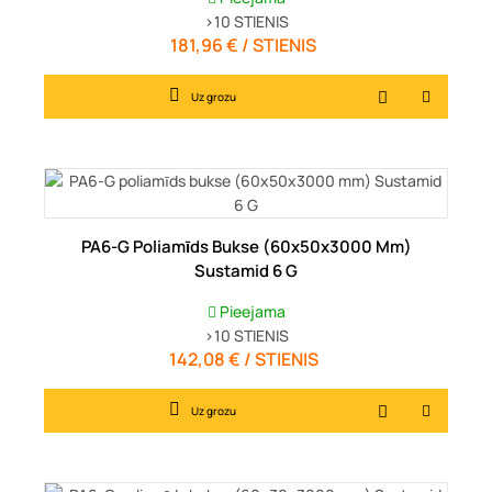
>10
STIENIS
181,96 € / STIENIS
Cena
Uz grozu
PA6-G Poliamīds Bukse (60x50x3000 Mm)
Sustamid 6 G
Pieejama
>10
STIENIS
142,08 € / STIENIS
Cena
Uz grozu