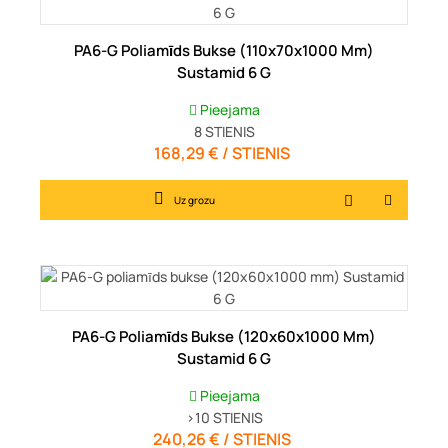
PA6-G Poliamīds Bukse (110x70x1000 Mm)
Sustamid 6 G
Pieejama
8
STIENIS
168,29 € / STIENIS
Cena
Uz grozu
PA6-G Poliamīds Bukse (120x60x1000 Mm)
Sustamid 6 G
Pieejama
>10
STIENIS
240,26 € / STIENIS
Cena