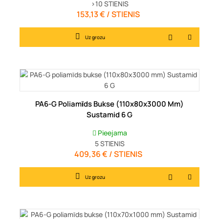
>10
STIENIS
153,13 € / STIENIS
Cena
Uz grozu
PA6-G Poliamīds Bukse (110x80x3000 Mm)
Sustamid 6 G
Pieejama
5
STIENIS
409,36 € / STIENIS
Cena
Uz grozu