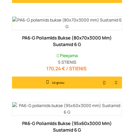
PA6-G Poliamīds Bukse (80x70x3000 Mm)
Sustamid 6 G
Pieejama
5
STIENIS
170,24 € / STIENIS
Cena
Uz grozu
PA6-G Poliamīds Bukse (95x60x3000 Mm)
Sustamid 6 G