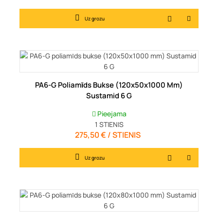
Uz grozu
PA6-G Poliamīds Bukse (120x50x1000 Mm)
Sustamid 6 G
Pieejama
1
STIENIS
275,50 € / STIENIS
Cena
Uz grozu