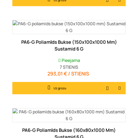
PA6-G Poliamīds Bukse (150x100x1000 Mm)
Sustamid 6 G
Pieejama
7
STIENIS
293,01 € / STIENIS
Cena
Uz grozu
PA6-G Poliamīds Bukse (160x80x1000 Mm)
Sustamid 6 G