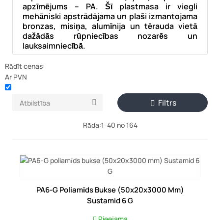
apzīmējums – PA. Šī plastmasa ir viegli
mehāniski apstrādājama un plaši izmantojama
bronzas, misiņa, alumīnija un tērauda vietā
dažādās rūpniecības nozarēs un
lauksaimniecībā.
Rādīt cenas:
Ar PVN
Filtrs
Atbilstība


Rāda:1-40 no 164
PA6-G Poliamīds Bukse (50x20x3000 Mm)
Sustamid 6 G
Pieejama