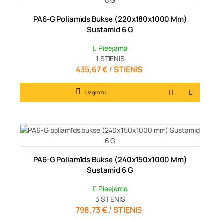
PA6-G Poliamīds Bukse (220x180x1000 Mm)
Sustamid 6 G
Pieejama
1
STIENIS
435,67 € / STIENIS
Cena
Uz grozu
PA6-G Poliamīds Bukse (240x150x1000 Mm)
Sustamid 6 G
Pieejama
3
STIENIS
798,73 € / STIENIS
Cena