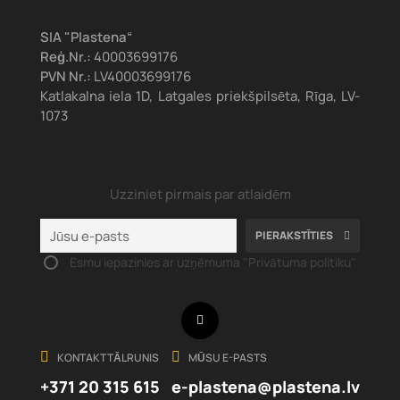
SIA "Plastena“
Reģ.Nr.:
40003699176
PVN Nr.:
LV40003699176
Katlakalna iela 1D, Latgales priekšpilsēta, Rīga, LV-
1073
Uzziniet pirmais par atlaidēm
PIERAKSTĪTIES
Esmu iepazinies ar uzņēmuma "Privātuma politiku"
Facebook
KONTAKTTĀLRUNIS
MŪSU E-PASTS
+371 20 315 615
e-plastena@plastena.lv