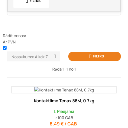
FILTRS

Rādīt cenas:
Ar PVN
FILTRS

Nosaukums: A līdz Z

Rāda:1-1 no 1
Kontaktlīme Tenax 88M, 0.7kg
Pieejama
>100
GAB
8,49 € / GAB
Cena