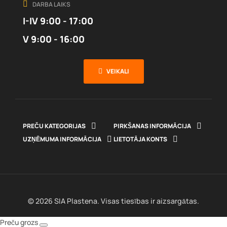
DARBA LAIKS
I-IV 9:00 - 17:00
V 9:00 - 16:00
VEIKALI
PREČU KATEGORIJAS

PIRKŠANAS INFORMĀCIJA

UZŅĒMUMA INFORMĀCIJA

LIETOTĀJA KONTS

© 2026 SIA Plastena. Visas tiesības ir aizsargātas.
Preču grozs