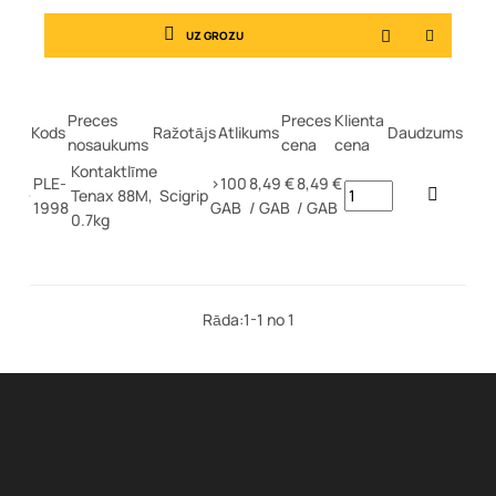
UZ GROZU
Preces
Preces
Klienta
Kods
Ražotājs
Atlikums
Daudzums
nosaukums
cena
cena
Kontaktlīme
PLE-
>100
8,49 €
8,49 €
Tenax 88M,
Scigrip
1998
GAB
/ GAB
/ GAB
0.7kg
Rāda:1-1 no 1