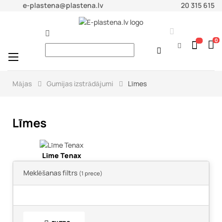
e-plastena@plastena.lv
20 315 615


0

Toggle
☰
navigation
Mājas
Gumijas izstrādājumi
Līmes
Līmes
Līme Tenax
Meklēšanas filtrs
(1 prece)