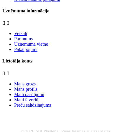
Uzņēmuma informācija


Veikali
Par mums
Uzņēmuma vietne
Pakalpojumi
Lietotāja konts


Mans grozs
Mans profils
Mani pasūtījumi
Mani favorīti
Preču salīdzinājums
© 2026 SIA Plastena. Visas tiesības ir aizsargātas.