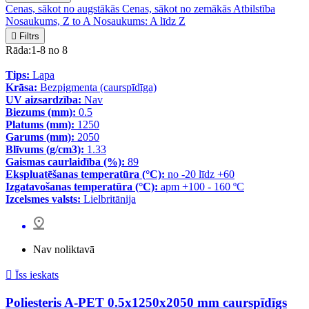
Cenas, sākot no augstākās
Cenas, sākot no zemākās
Atbilstība
Nosaukums, Z to A
Nosaukums: A līdz Z

Filtrs
Rāda:1-8 no 8
Tips:
Lapa
Krāsa:
Bezpigmenta (caurspīdīga)
UV aizsardzība:
Nav
Biezums (mm):
0.5
Platums (mm):
1250
Garums (mm):
2050
Blīvums (g/cm3):
1.33
Gaismas caurlaidība (%):
89
Ekspluatēšanas temperatūra (°C):
no -20 līdz +60
Izgatavošanas temperatūra (°C):
apm +100 - 160 ºC
Izcelsmes valsts:
Lielbritānija
Nav noliktavā

Īss ieskats
Poliesteris A-PET 0.5x1250x2050 mm caurspīdīgs