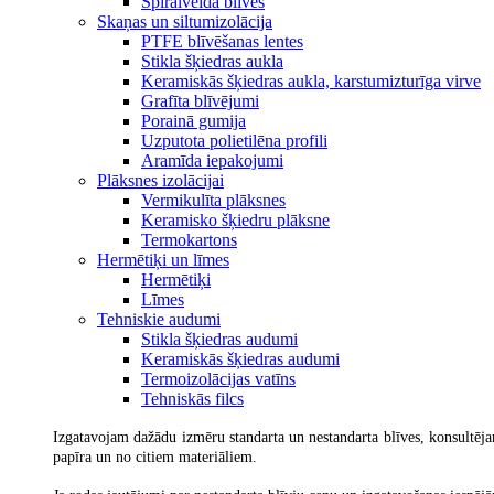
Spirālveida blīves
Skaņas un siltumizolācija
PTFE blīvēšanas lentes
Stikla šķiedras aukla
Keramiskās šķiedras aukla, karstumizturīga virve
Grafīta blīvējumi
Porainā gumija
Uzputota polietilēna profili
Aramīda iepakojumi
Plāksnes izolācijai
Vermikulīta plāksnes
Keramisko šķiedru plāksne
Termokartons
Hermētiķi un līmes
Hermētiķi
Līmes
Tehniskie audumi
Stikla šķiedras audumi
Keramiskās šķiedras audumi
Termoizolācijas vatīns
Tehniskās filcs
Izgatavojam dažādu izmēru standarta un nestandarta blīves, konsultējam
papīra un no citiem materiāliem.