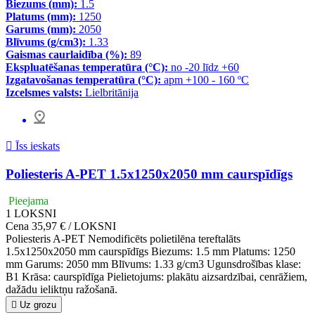
Biezums (mm):
1.5
Platums (mm):
1250
Garums (mm):
2050
Blīvums (g/cm3):
1.33
Gaismas caurlaidība (%):
89
Ekspluatēšanas temperatūra (°C):
no -20 līdz +60
Izgatavošanas temperatūra (°C):
apm +100 - 160 ºC
Izcelsmes valsts:
Lielbritānija

Īss ieskats
Poliesteris A-PET 1.5x1250x2050 mm caurspīdīgs
Pieejama
1
LOKSNI
Cena
35,97 € / LOKSNI
Poliesteris A-PET Nemodificēts polietilēna tereftalāts
1.5x1250x2050 mm caurspīdīgs Biezums: 1.5 mm Platums: 1250
mm Garums: 2050 mm Blīvums: 1.33 g/cm3 Ugunsdrošības klase:
B1 Krāsa: caurspīdīga Pielietojums: plakātu aizsardzībai, cenrāžiem,
dažādu ieliktņu ražošanā.

Uz grozu