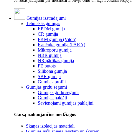
Ja rodas jautājumi par nestandarta blīvju cenu un izgatavošanas iespēj
Gumijas izstrādājumi
Tehniskās gumijas
EPDM gumija
CR gumija
FKM gumija (Viton)
Kaučuka gumija (PARA)
Mikroporu gumija
NBR gumija
NR pārtikas gumija
PE putots
Silikona gumija
SBR gumija
Gumijas profili
Gumijas grīdu segumi
Gumijas grīdu segumi
Gumijas paklāji
Savienojami gumijas paklājiņi
Garsą izoliuojančios medžiagos
Skaņas izolācijas materiāli
Gumijas naži sniega lāpstām un šķūrēm