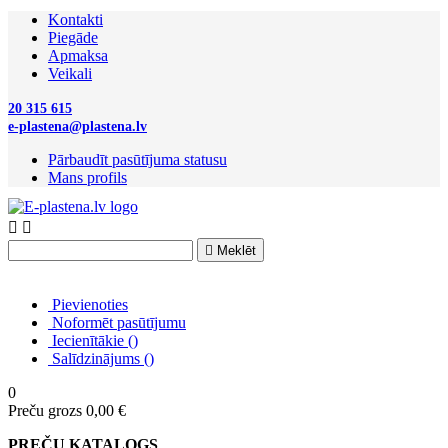
Kontakti
Piegāde
Apmaksa
Veikali
20 315 615
e-plastena@plastena.lv
Pārbaudīt pasūtījuma statusu
Mans profils



Meklēt
Pievienoties
Noformēt pasūtījumu
Iecienītākie
(
)
Salīdzinājums
(
)
0
Preču grozs
0,00 €
PREČU KATALOGS