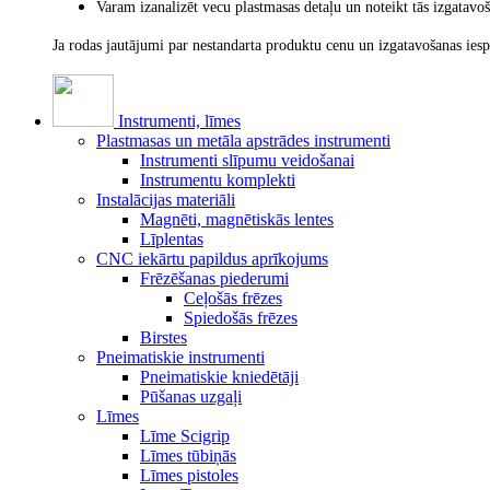
Varam izanalizēt vecu plastmasas detaļu un noteikt tās izgatav
Ja rodas jautājumi par nestandarta produktu cenu un izgatavošanas ies
Instrumenti, līmes
Plastmasas un metāla apstrādes instrumenti
Instrumenti slīpumu veidošanai
Instrumentu komplekti
Instalācijas materiāli
Magnēti, magnētiskās lentes
Līplentas
CNC iekārtu papildus aprīkojums
Frēzēšanas piederumi
Ceļošās frēzes
Spiedošās frēzes
Birstes
Pneimatiskie instrumenti
Pneimatiskie kniedētāji
Pūšanas uzgaļi
Līmes
Līme Scigrip
Līmes tūbiņās
Līmes pistoles