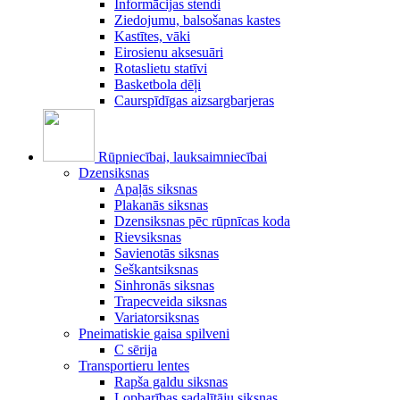
Informācijas stendi
Ziedojumu, balsošanas kastes
Kastītes, vāki
Eirosienu aksesuāri
Rotaslietu statīvi
Basketbola dēļi
Caurspīdīgas aizsargbarjeras
Rūpniecībai, lauksaimniecībai
Dzensiksnas
Apaļās siksnas
Plakanās siksnas
Dzensiksnas pēc rūpnīcas koda
Rievsiksnas
Savienotās siksnas
Seškantsiksnas
Sinhronās siksnas
Trapecveida siksnas
Variatorsiksnas
Pneimatiskie gaisa spilveni
C sērija
Transportieru lentes
Rapša galdu siksnas
Lopbarības sadalītāju siksnas