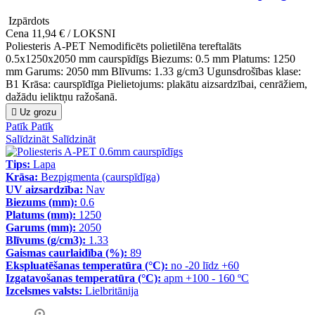
Izpārdots
Cena
11,94 € / LOKSNI
Poliesteris A-PET Nemodificēts polietilēna tereftalāts
0.5x1250x2050 mm caurspīdīgs Biezums: 0.5 mm Platums: 1250
mm Garums: 2050 mm Blīvums: 1.33 g/cm3 Ugunsdrošības klase:
B1 Krāsa: caurspīdīga Pielietojums: plakātu aizsardzībai, cenrāžiem,
dažādu ieliktņu ražošanā.

Uz grozu
Patīk
Patīk
Salīdzināt
Salīdzināt
Tips:
Lapa
Krāsa:
Bezpigmenta (caurspīdīga)
UV aizsardzība:
Nav
Biezums (mm):
0.6
Platums (mm):
1250
Garums (mm):
2050
Blīvums (g/cm3):
1.33
Gaismas caurlaidība (%):
89
Ekspluatēšanas temperatūra (°C):
no -20 līdz +60
Izgatavošanas temperatūra (°C):
apm +100 - 160 ºC
Izcelsmes valsts:
Lielbritānija