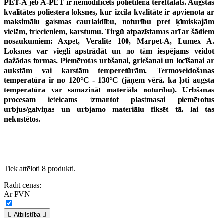
PET-A jeb A-PET ir nemodificēts polietilēna tereftalāts. Augstas
kvalitātes poliestera loksnes, kur izcila kvalitāte ir apvienota ar
maksimālu gaismas caurlaidību, noturību pret ķīmiskajām
vielām, triecieniem, karstumu. Tirgū atpazīstamas arī ar šādiem
nosaukumiem: Axpet, Veralite 100, Marpet-A, Lumex A.
Loksnes var viegli apstrādāt un no tām iespējams veidot
dažādas formas. Piemērotas urbšanai, griešanai un locīšanai ar
aukstām vai karstām temperetūrām. Termoveidošanas
temperatūra ir no 120°C - 130°C (jāņem vērā, ka ļoti augsta
temperatūra var samazināt materiāla noturību). Urbšanas
procesam ieteicams izmantot plastmasai piemērotus
urbjus/galviņas un urbjamo materiālu fiksēt tā, lai tas
nekustētos.
Tiek attēloti 8 produkti.
Rādīt cenas:
Ar PVN

Atbilstība
