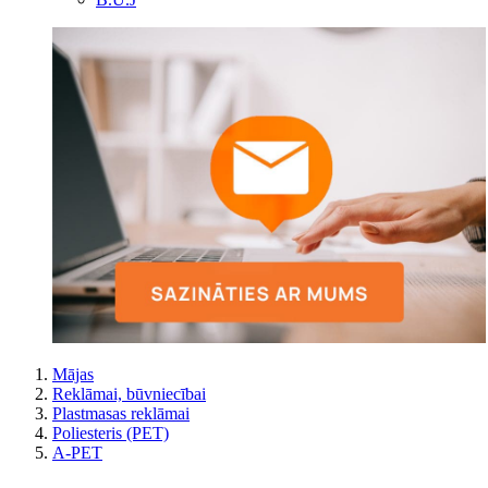
Mājas
Reklāmai, būvniecībai
Plastmasas reklāmai
Poliesteris (PET)
A-PET