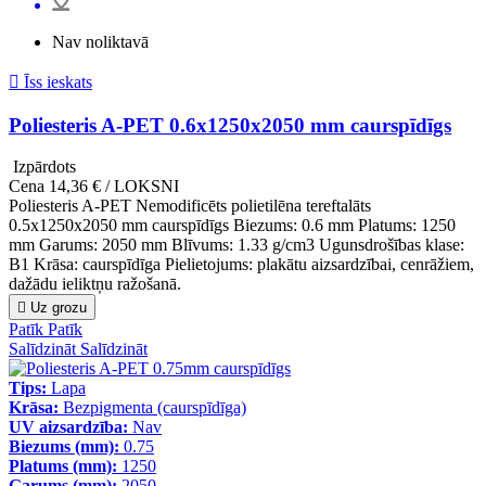
Nav noliktavā

Īss ieskats
Poliesteris A-PET 0.6x1250x2050 mm caurspīdīgs
Izpārdots
Cena
14,36 € / LOKSNI
Poliesteris A-PET Nemodificēts polietilēna tereftalāts
0.5x1250x2050 mm caurspīdīgs Biezums: 0.6 mm Platums: 1250
mm Garums: 2050 mm Blīvums: 1.33 g/cm3 Ugunsdrošības klase:
B1 Krāsa: caurspīdīga Pielietojums: plakātu aizsardzībai, cenrāžiem,
dažādu ieliktņu ražošanā.

Uz grozu
Patīk
Patīk
Salīdzināt
Salīdzināt
Tips:
Lapa
Krāsa:
Bezpigmenta (caurspīdīga)
UV aizsardzība:
Nav
Biezums (mm):
0.75
Platums (mm):
1250
Garums (mm):
2050