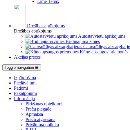
Līme Tenax
Drošības aprīkojums
Drošības aprīkojums
Autostāvvietu aprīkojums
Brīdinājuma zīmes
Caurspīdīgas aizsargbarje
Kūno apsaugos priemonės
Akcijas preces
Toggle navigation
☰
Izpārdošana
Piedāvājumi
Padomi
Pakalpojumi
Informācija
Pirkšanas noteikumi
Preču piegāde
Apmaksa
Preču atgriešana
Privātuma politika
B.U.J