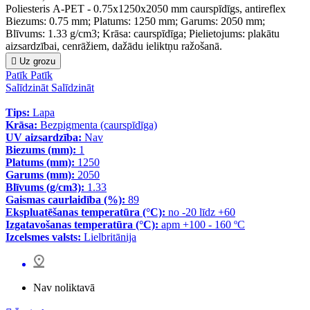
Poliesteris A-PET - 0.75x1250x2050 mm caurspīdīgs, antireflex
Biezums: 0.75 mm; Platums: 1250 mm; Garums: 2050 mm;
Blīvums: 1.33 g/cm3; Krāsa: caurspīdīga; Pielietojums: plakātu
aizsardzībai, cenrāžiem, dažādu ieliktņu ražošanā.

Uz grozu
Patīk
Patīk
Salīdzināt
Salīdzināt
Tips:
Lapa
Krāsa:
Bezpigmenta (caurspīdīga)
UV aizsardzība:
Nav
Biezums (mm):
1
Platums (mm):
1250
Garums (mm):
2050
Blīvums (g/cm3):
1.33
Gaismas caurlaidība (%):
89
Ekspluatēšanas temperatūra (°C):
no -20 līdz +60
Izgatavošanas temperatūra (°C):
apm +100 - 160 ºC
Izcelsmes valsts:
Lielbritānija
Nav noliktavā