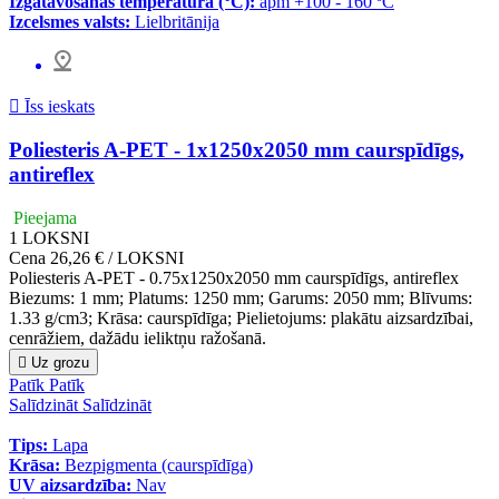
Izgatavošanas temperatūra (°C):
apm +100 - 160 ºC
Izcelsmes valsts:
Lielbritānija

Īss ieskats
Poliesteris A-PET - 1x1250x2050 mm caurspīdīgs,
antireflex
Pieejama
1
LOKSNI
Cena
26,26 € / LOKSNI
Poliesteris A-PET - 0.75x1250x2050 mm caurspīdīgs, antireflex
Biezums: 1 mm; Platums: 1250 mm; Garums: 2050 mm; Blīvums:
1.33 g/cm3; Krāsa: caurspīdīga; Pielietojums: plakātu aizsardzībai,
cenrāžiem, dažādu ieliktņu ražošanā.

Uz grozu
Patīk
Patīk
Salīdzināt
Salīdzināt
Tips:
Lapa
Krāsa:
Bezpigmenta (caurspīdīga)
UV aizsardzība:
Nav