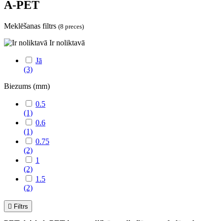
A-PET
Meklēšanas filtrs
(8 preces)
Ir noliktavā
Jā
(3)
Biezums (mm)
0.5
(1)
0.6
(1)
0.75
(2)
1
(2)
1.5
(2)

Filtrs