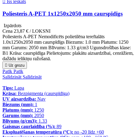

Īss ieskats
Poliesteris A-PET 1x1250x2050 mm caurspīdīgs
Izpārdots
Cena
23,87 € / LOKSNI
Poliesteris A-PET Nemodificēts polietilēna tereftalāts
1.0x1250x2050 mm caurspīdīgs Biezums: 1.0 mm Platums: 1250
mm Garums: 2050 mm Blīvums: 1.33 g/cm3 Ugunsdrošības klase:
B1 Krāsa: caurspīdīga Pielietojums: plakātu aizsardzībai, cenrāžiem,
dažādu ieliktņu ražošanā.

Uz grozu
Patīk
Patīk
Salīdzināt
Salīdzināt
Tips:
Lapa
Krāsa:
Bezpigmenta (caurspīdīga)
UV aizsardzība:
Nav
Biezums (mm):
1
Platums (mm):
1250
Garums (mm):
2050
Blīvums (g/cm3):
1.33
Gaismas caurlaidība (%):
89
Ekspluatēšanas temperatūra (°C):
no -20 līdz +60