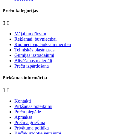
Preču kategorijas


Mājai un dārzam
Reklāmai, būvniecībai
Rūpniecībai, lauksaimniecībai
Tehniskās plastmasas
Gumijas izstrādājumi
Blīvēšanas materiāli
Preču izpārdošana
Pirkšanas informācija


Kontakti
Pirkšanas noteikumi
Preču piegāde
Apmaksa
Preču atgriešana
Privātuma politika
Biežāk uzdotie jautājumi