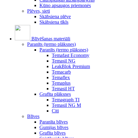
Kūno apsaugos priemonės
Plēves, sieti
Skābsiena plēve
Skābsiena tīkls
Blīvēšanas materiāli
Paranīts (termo plāksnes)
Paranīts (termo plāksnes)
Temafast Economy
Temasil NG
LeakBlok Premium
Temacarb
Temaflex
Temaplus
Temasil HT
Grafīta plāksnes
Temagraph TI
Temasil NG M
Citi
Blīves
Paranīta blīves
Gumijas blīves
Grafīta blīves