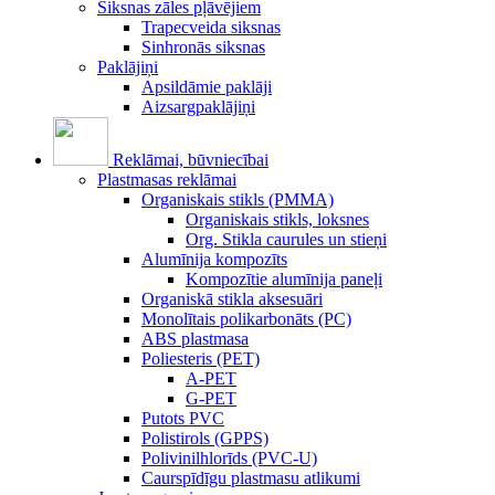
Siksnas zāles pļāvējiem
Trapecveida siksnas
Sinhronās siksnas
Paklājiņi
Apsildāmie paklāji
Aizsargpaklājiņi
Reklāmai, būvniecībai
Plastmasas reklāmai
Organiskais stikls (PMMA)
Organiskais stikls, loksnes
Org. Stikla caurules un stieņi
Alumīnija kompozīts
Kompozītie alumīnija paneļi
Organiskā stikla aksesuāri
Monolītais polikarbonāts (PC)
ABS plastmasa
Poliesteris (PET)
A-PET
G-PET
Putots PVC
Polistirols (GPPS)
Polivinilhlorīds (PVC-U)
Caurspīdīgu plastmasu atlikumi