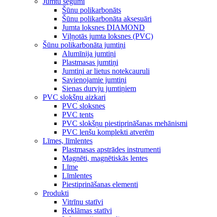
Jumtu segumi
Šūnu polikarbonāts
Šūnu polikarbonāta aksesuāri
Jumta loksnes DIAMOND
Viļņotās jumta loksnes (PVC)
Šūnu polikarbonāta jumtiņi
Alumīnija jumtiņi
Plastmasas jumtiņi
Jumtiņi ar lietus notekcauruli
Savienojamie jumtiņi
Sienas durvju jumtiņiem
PVC slokšņu aizkari
PVC sloksnes
PVC tents
PVC slokšņu piestiprināšanas mehānismi
PVC lenšu komplekti atverēm
Līmes, līmlentes
Plastmasas apstrādes instrumenti
Magnēti, magnētiskās lentes
Līme
Līmlentes
Piestiprināšanas elementi
Produkti
Vitrīnu statīvi
Reklāmas statīvi