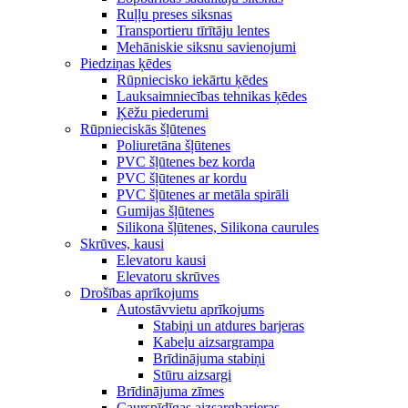
Ruļļu preses siksnas
Transportieru tīrītāju lentes
Mehāniskie siksnu savienojumi
Piedziņas ķēdes
Rūpniecisko iekārtu ķēdes
Lauksaimniecības tehnikas ķēdes
Ķēžu piederumi
Rūpnieciskās šļūtenes
Poliuretāna šļūtenes
PVC šļūtenes bez korda
PVC šļūtenes ar kordu
PVC šļūtenes ar metāla spirāli
Gumijas šļūtenes
Silikona šļūtenes, Silikona caurules
Skrūves, kausi
Elevatoru kausi
Elevatoru skrūves
Drošības aprīkojums
Autostāvvietu aprīkojums
Stabiņi un atdures barjeras
Kabeļu aizsargrampa
Brīdinājuma stabiņi
Stūru aizsargi
Brīdinājuma zīmes
Caurspīdīgas aizsargbarjeras