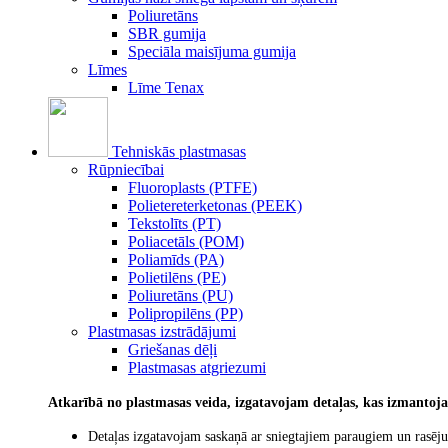
Poliuretāns
SBR gumija
Speciāla maisījuma gumija
Līmes
Līme Tenax
Tehniskās plastmasas
Rūpniecībai
Fluoroplasts (PTFE)
Polietereterketonas (PEEK)
Tekstolīts (PT)
Poliacetāls (POM)
Poliamīds (PA)
Polietilēns (PE)
Poliuretāns (PU)
Polipropilēns (PP)
Plastmasas izstrādājumi
Griešanas dēļi
Plastmasas atgriezumi
Atkarībā no plastmasas veida, izgatavojam detaļas, kas izmantoj
Detaļas izgatavojam saskaņā ar sniegtajiem paraugiem un rasēj