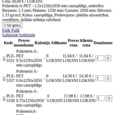
Cena
39,69 € / LOKSNI
Poliesteris A-PET - 1.5x1250x2050 mm caurspīdīgs, antireflex
Biezums: 1.5 mm; Platums: 1250 mm; Garums: 2050 mm; Blīvums:
1.33 g/cm3; Krāsa: caurspīdīga; Pielietojums: plakātu aizsardzībai,
cenrāžiem, dažādu ieliktņu ražošanā.

Uz grozu
Patīk
Patīk
Salīdzināt
Salīdzināt
Preces
Preces
Klienta
Kods
Ražotājs
Atlikums
Daudzums
nosaukums
cena
cena
Poliesteris A-
PLE-
PET
0
11,94 € /
11,94 € /
-


5331
0.5x1250x2050
LOKSNI
LOKSNI
LOKSNI
mm caurspīdīgs
Poliesteris A-
PLE-
PET
0
14,36 € /
14,36 € /
-


5337
0.6x1250x2050
LOKSNI
LOKSNI
LOKSNI
mm caurspīdīgs
Poliesteris A-
PLE-
PET
0
17,98 € /
17,98 € /
-


5338
0.75x1250x2050
LOKSNI
LOKSNI
LOKSNI
mm caurspīdīgs
PoliesterisA-