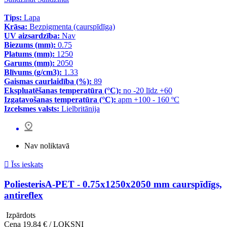
Tips:
Lapa
Krāsa:
Bezpigmenta (caurspīdīga)
UV aizsardzība:
Nav
Biezums (mm):
0.75
Platums (mm):
1250
Garums (mm):
2050
Blīvums (g/cm3):
1.33
Gaismas caurlaidība (%):
89
Ekspluatēšanas temperatūra (°C):
no -20 līdz +60
Izgatavošanas temperatūra (°C):
apm +100 - 160 ºC
Izcelsmes valsts:
Lielbritānija
Nav noliktavā

Īss ieskats
PoliesterisA-PET - 0.75x1250x2050 mm caurspīdīgs,
antireflex
Izpārdots
Cena
19,84 € / LOKSNI