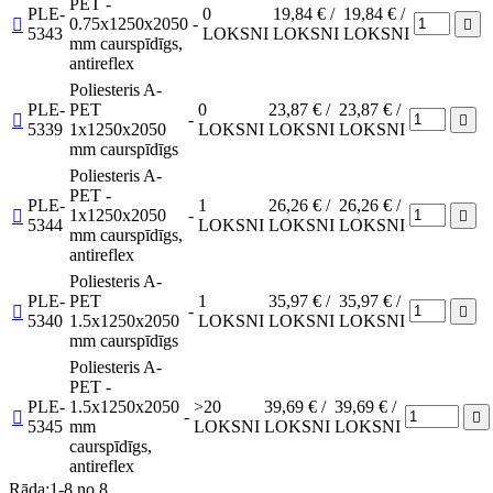
PET -
PLE-
0
19,84 € /
19,84 € /
0.75x1250x2050
-


5343
LOKSNI
LOKSNI
LOKSNI
mm caurspīdīgs,
antireflex
Poliesteris A-
PLE-
PET
0
23,87 € /
23,87 € /
-


5339
1x1250x2050
LOKSNI
LOKSNI
LOKSNI
mm caurspīdīgs
Poliesteris A-
PET -
PLE-
1
26,26 € /
26,26 € /
1x1250x2050
-


5344
LOKSNI
LOKSNI
LOKSNI
mm caurspīdīgs,
antireflex
Poliesteris A-
PLE-
PET
1
35,97 € /
35,97 € /
-


5340
1.5x1250x2050
LOKSNI
LOKSNI
LOKSNI
mm caurspīdīgs
Poliesteris A-
PET -
PLE-
1.5x1250x2050
>20
39,69 € /
39,69 € /
-


5345
mm
LOKSNI
LOKSNI
LOKSNI
caurspīdīgs,
antireflex
Rāda:1-8 no 8