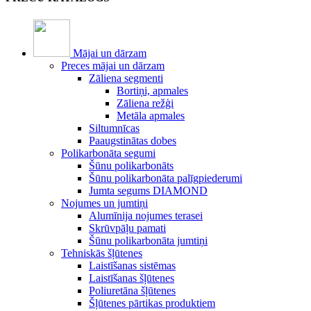
Mājai un dārzam
Preces mājai un dārzam
Zāliena segmenti
Bortiņi, apmales
Zāliena režģi
Metāla apmales
Siltumnīcas
Paaugstinātas dobes
Polikarbonāta segumi
Šūnu polikarbonāts
Šūnu polikarbonāta palīgpiederumi
Jumta segums DIAMOND
Nojumes un jumtiņi
Alumīnija nojumes terasei
Skrūvpāļu pamati
Šūnu polikarbonāta jumtiņi
Tehniskās šļūtenes
Laistīšanas sistēmas
Laistīšanas šļūtenes
Poliuretāna šļūtenes
Šļūtenes pārtikas produktiem