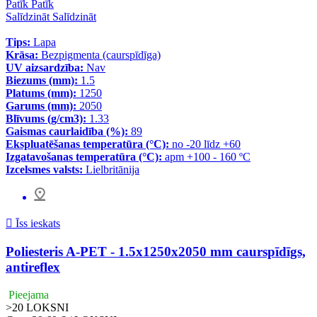
Patīk
Patīk
Salīdzināt
Salīdzināt
Tips:
Lapa
Krāsa:
Bezpigmenta (caurspīdīga)
UV aizsardzība:
Nav
Biezums (mm):
1.5
Platums (mm):
1250
Garums (mm):
2050
Blīvums (g/cm3):
1.33
Gaismas caurlaidība (%):
89
Ekspluatēšanas temperatūra (°C):
no -20 līdz +60
Izgatavošanas temperatūra (°C):
apm +100 - 160 ºC
Izcelsmes valsts:
Lielbritānija

Īss ieskats
Poliesteris A-PET - 1.5x1250x2050 mm caurspīdīgs,
antireflex
Pieejama
>20
LOKSNI