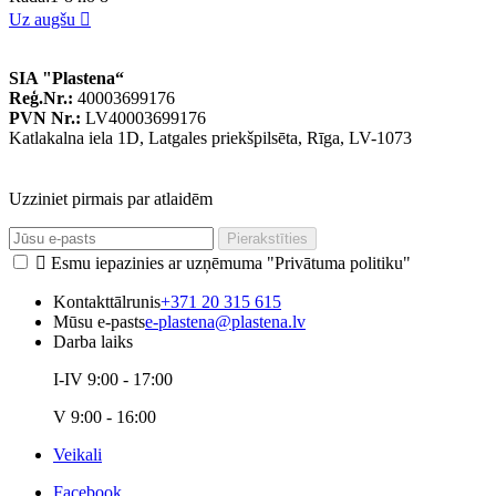
Uz augšu

SIA "Plastena“
Reģ.Nr.:
40003699176
PVN Nr.:
LV40003699176
Katlakalna iela 1D, Latgales priekšpilsēta, Rīga, LV-1073
Uzziniet pirmais par atlaidēm
Pierakstīties

Esmu iepazinies ar uzņēmuma "Privātuma politiku"
Kontakttālrunis
+371 20 315 615
Mūsu e-pasts
e-plastena@plastena.lv
Darba laiks
I-IV 9:00 - 17:00
V 9:00 - 16:00
Veikali
Facebook