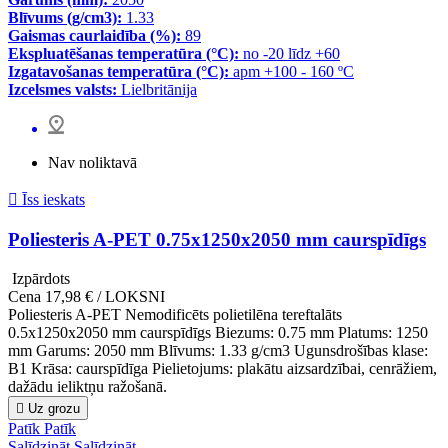
Blīvums (g/cm3):
1.33
Gaismas caurlaidība (%):
89
Ekspluatēšanas temperatūra (°C):
no -20 līdz +60
Izgatavošanas temperatūra (°C):
apm +100 - 160 ºC
Izcelsmes valsts:
Lielbritānija
Nav noliktavā

Īss ieskats
Poliesteris A-PET 0.75x1250x2050 mm caurspīdīgs
Izpārdots
Cena
17,98 € / LOKSNI
Poliesteris A-PET Nemodificēts polietilēna tereftalāts
0.5x1250x2050 mm caurspīdīgs Biezums: 0.75 mm Platums: 1250
mm Garums: 2050 mm Blīvums: 1.33 g/cm3 Ugunsdrošības klase:
B1 Krāsa: caurspīdīga Pielietojums: plakātu aizsardzībai, cenrāžiem,
dažādu ieliktņu ražošanā.

Uz grozu
Patīk
Patīk
Salīdzināt
Salīdzināt