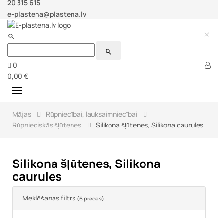
20 315 615
e-plastena@plastena.lv



0
0,00 €
Toggle
☰
navigation
Mājas
Rūpniecībai, lauksaimniecībai
Rūpnieciskās šļūtenes
Silikona šļūtenes, Silikona caurules
Silikona šļūtenes, Silikona
caurules
Meklēšanas filtrs
(6 preces)