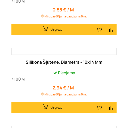
>100
M
2,58 € / M
Cena
Min. pasūtījuma daudzums 5 m.
Uz grozu
Silikona Šļūtene, Diametrs - 10x14 Mm
Pieejama
>100
M
2,94 € / M
Cena
Min. pasūtījuma daudzums 5 m.
Uz grozu