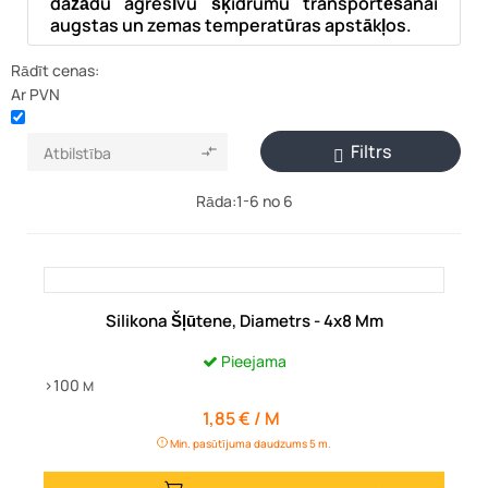
dažādu agresīvu šķidrumu transportēšanai
augstas un zemas temperatūras apstākļos.
Rādīt cenas:
Ar PVN
Filtrs
Atbilstība


Rāda:1-6 no 6
Silikona Šļūtene, Diametrs - 4x8 Mm
Pieejama
>100
M
1,85 € / M
Cena
Min. pasūtījuma daudzums 5 m.