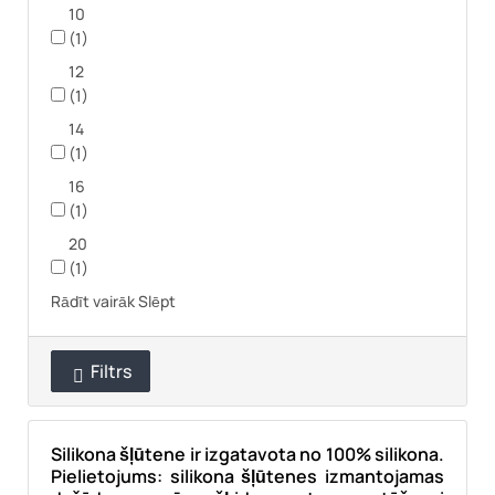
10
(1)
12
(1)
14
(1)
16
(1)
20
(1)
Rādīt vairāk
Slēpt
Filtrs

Silikona šļūtene ir izgatavota no 100% silikona.
Pielietojums: silikona šļūtenes izmantojamas