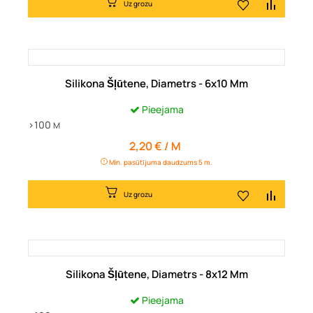
Uz grozu
Silikona Šļūtene, Diametrs - 6x10 Mm
Pieejama
>100
M
2,20 € / M
Cena
Min. pasūtījuma daudzums 5 m.
Uz grozu
Silikona Šļūtene, Diametrs - 8x12 Mm
Pieejama