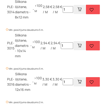
Silikona
>100
PLE-
šļūtene,
2,58 €
2,58 €
-
M
3014
diametrs -
/ M
/ M
8x12 mm
Min. pasūtījuma daudzums 5 m.
Silikona
šļūtene,
>100
PLE-
2,94 €
2,94 €
diametrs
-
M
3015
/ M
/ M
- 10x14
mm
Min. pasūtījuma daudzums 5 m.
Silikona
>100
PLE-
šļūtene,
3,30 €
3,30 €
-
M
3016
diametrs -
/ M
/ M
12x16 mm
Min. pasūtījuma daudzums 2 m.