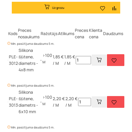
Uz grozu
Preces
Preces
Klienta
Kods
Ražotājs
Atlikums
Daudzums
nosaukums
cena
cena
Min. pasūtījuma daudzums 5 m.
Silikona
>100
PLE-
šļūtene,
1,85 €
1,85 €
-
M
3012
diametrs -
/ M
/ M
4x8 mm
Min. pasūtījuma daudzums 5 m.
Silikona
>100
PLE-
šļūtene,
2,20 €
2,20 €
-
M
3013
diametrs -
/ M
/ M
6x10 mm
Min. pasūtījuma daudzums 5 m.