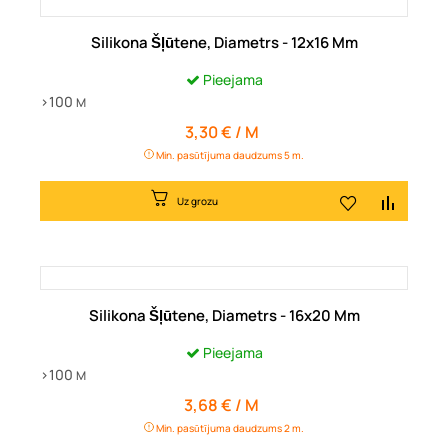
Silikona Šļūtene, Diametrs - 12x16 Mm
Pieejama
>100
M
3,30 € / M
Cena
Min. pasūtījuma daudzums 5 m.
Uz grozu
Silikona Šļūtene, Diametrs - 16x20 Mm
Pieejama
>100
M
3,68 € / M
Cena
Min. pasūtījuma daudzums 2 m.