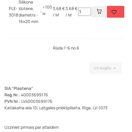
Silikona
>100
PLE-
šļūtene,
3,68 €
3,68 €
-
M
3018
diametrs -
/ M
/ M
16x20 mm
Rāda:1-6 no 6
Uz augšu

SIA "Plastena“
Reģ.Nr.:
40003699176
PVN Nr.:
LV40003699176
Katlakalna iela 1D, Latgales priekšpilsēta, Rīga, LV-1073
Uzziniet pirmais par atlaidēm