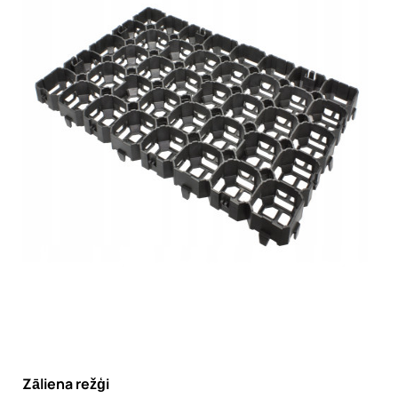
Zāliena režģi