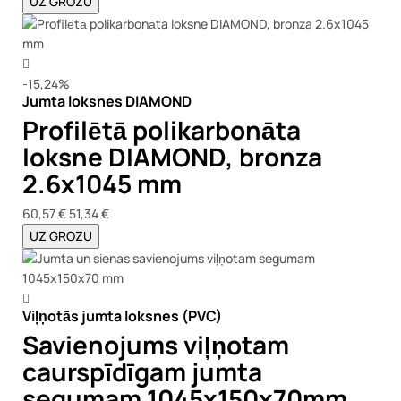
UZ GROZU
-15,24%
Jumta loksnes DIAMOND
Profilētā polikarbonāta
loksne DIAMOND, bronza
2.6x1045 mm
60,57 €
51,34 €
UZ GROZU
Viļņotās jumta loksnes (PVC)
Savienojums viļņotam
caurspīdīgam jumta
segumam 1045x150x70mm