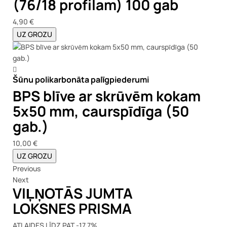
(76/18 profilam) 100 gab
4,90 €
UZ GROZU
Šūnu polikarbonāta palīgpiederumi
BPS blīve ar skrūvēm kokam
5x50 mm, caurspīdīga (50
gab.)
10,00 €
UZ GROZU
Previous
Next
VIĻŅOTĀS JUMTA
LOKSNES PRISMA
ATLAIDES LĪDZ PAT -17.7%