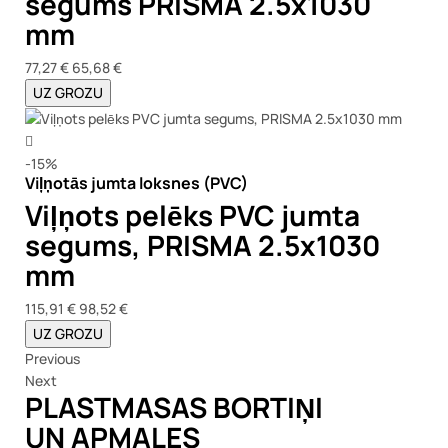
segums PRISMA 2.5x1030
mm
77,27 €
65,68 €
UZ GROZU
-15%
Viļņotās jumta loksnes (PVC)
Viļņots pelēks PVC jumta
segums, PRISMA 2.5x1030
mm
115,91 €
98,52 €
UZ GROZU
Previous
Next
PLASTMASAS BORTIŅI
UN APMALES