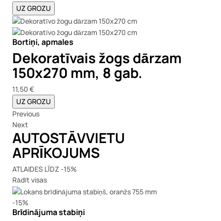
UZ GROZU
Bortiņi, apmales
Dekoratīvais žogs dārzam
150x270 mm, 8 gab.
11,50 €
UZ GROZU
Previous
Next
AUTOSTĀVVIETU
APRĪKOJUMS
ATLAIDES LĪDZ -15%
Rādīt visas
-15%
Brīdinājuma stabiņi