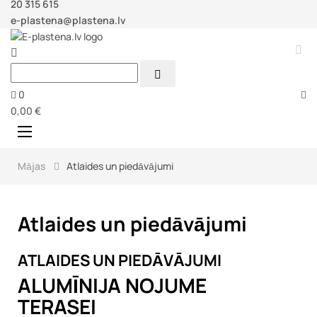
20 315 615
e-plastena@plastena.lv



0
0,00 €
Toggle
☰
navigation
Mājas
Atlaides un piedāvājumi
Atlaides un piedāvājumi
ATLAIDES UN PIEDĀVĀJUMI
ALUMĪNIJA NOJUME
TERASEI