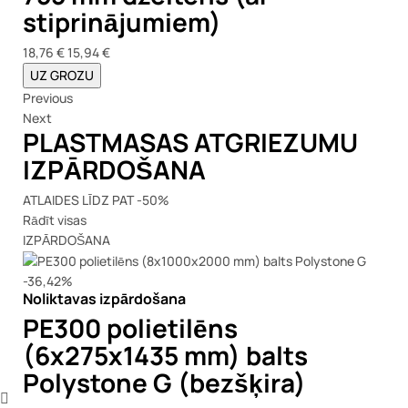
stiprinājumiem)
18,76 €
15,94 €
UZ GROZU
Previous
Next
PLASTMASAS ATGRIEZUMU
IZPĀRDOŠANA
ATLAIDES LĪDZ PAT -50%
Rādīt visas
IZPĀRDOŠANA
-36,42%
Noliktavas izpārdošana
PE300 polietilēns
(6x275x1435 mm) balts
Polystone G (bezšķira)
