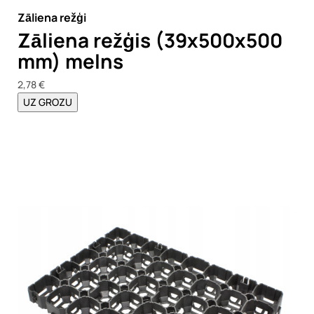
Zāliena režģi
Zāliena režģis (39x500x500
mm) melns
2,78 €
UZ GROZU