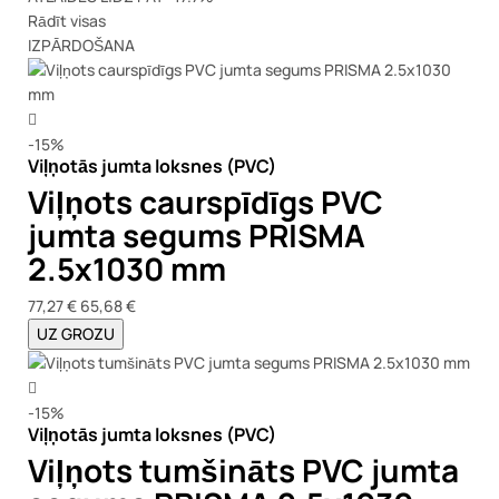
Rādīt visas
IZPĀRDOŠANA
-15%
Viļņotās jumta loksnes (PVC)
Viļņots caurspīdīgs PVC
jumta segums PRISMA
2.5x1030 mm
77,27 €
65,68 €
UZ GROZU
-15%
Viļņotās jumta loksnes (PVC)
Viļņots tumšināts PVC jumta