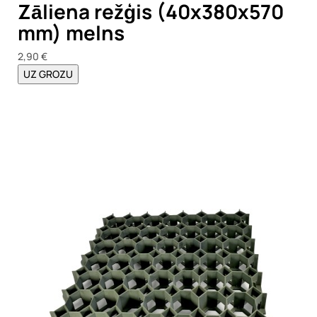
Zāliena režģis (40x380x570
mm) melns
2,90 €
UZ GROZU