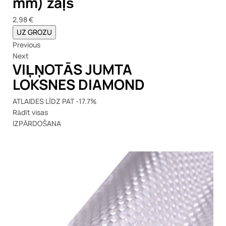
mm) zaļš
2,98 €
UZ GROZU
Previous
Next
VIĻŅOTĀS JUMTA
LOKSNES DIAMOND
ATLAIDES LĪDZ PAT -17.7%
Rādīt visas
IZPĀRDOŠANA