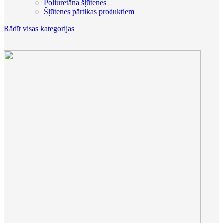
Poliuretāna šļūtenes
Šļūtenes pārtikas produktiem
Rādīt visas kategorijas