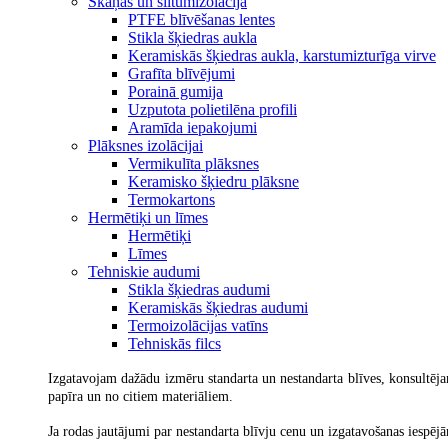
Skaņas un siltumizolācija
PTFE blīvēšanas lentes
Stikla šķiedras aukla
Keramiskās šķiedras aukla, karstumizturīga virve
Grafīta blīvējumi
Porainā gumija
Uzputota polietilēna profili
Aramīda iepakojumi
Plāksnes izolācijai
Vermikulīta plāksnes
Keramisko šķiedru plāksne
Termokartons
Hermētiķi un līmes
Hermētiķi
Līmes
Tehniskie audumi
Stikla šķiedras audumi
Keramiskās šķiedras audumi
Termoizolācijas vatīns
Tehniskās filcs
Izgatavojam dažādu izmēru standarta un nestandarta blīves, konsultējam
papīra un no citiem materiāliem.
Ja rodas jautājumi par nestandarta blīvju cenu un izgatavošanas iespēj