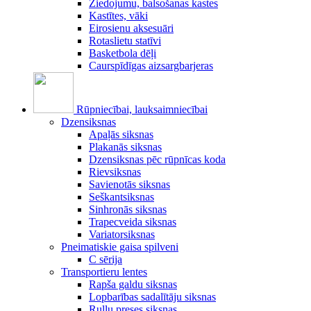
Ziedojumu, balsošanas kastes
Kastītes, vāki
Eirosienu aksesuāri
Rotaslietu statīvi
Basketbola dēļi
Caurspīdīgas aizsargbarjeras
Rūpniecībai, lauksaimniecībai
Dzensiksnas
Apaļās siksnas
Plakanās siksnas
Dzensiksnas pēc rūpnīcas koda
Rievsiksnas
Savienotās siksnas
Seškantsiksnas
Sinhronās siksnas
Trapecveida siksnas
Variatorsiksnas
Pneimatiskie gaisa spilveni
C sērija
Transportieru lentes
Rapša galdu siksnas
Lopbarības sadalītāju siksnas
Ruļļu preses siksnas