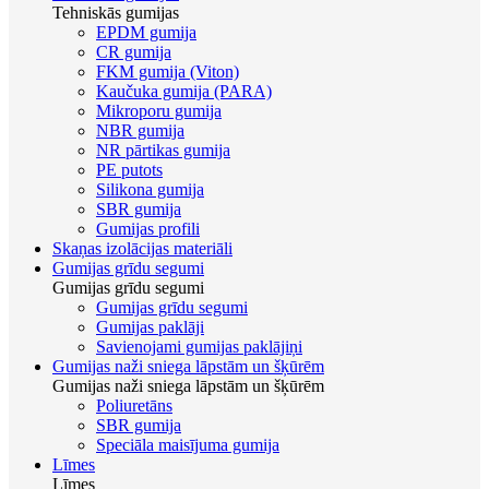
Tehniskās gumijas
EPDM gumija
CR gumija
FKM gumija (Viton)
Kaučuka gumija (PARA)
Mikroporu gumija
NBR gumija
NR pārtikas gumija
PE putots
Silikona gumija
SBR gumija
Gumijas profili
Skaņas izolācijas materiāli
Gumijas grīdu segumi
Gumijas grīdu segumi
Gumijas grīdu segumi
Gumijas paklāji
Savienojami gumijas paklājiņi
Gumijas naži sniega lāpstām un šķūrēm
Gumijas naži sniega lāpstām un šķūrēm
Poliuretāns
SBR gumija
Speciāla maisījuma gumija
Līmes
Līmes