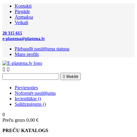
Kontakti
Piegāde
Apmaksa
Veikali
20 315 615
e-plastena@plastena.lv
Pārbaudīt pasūtījuma statusu
Mans profils



Meklēt
Pievienoties
Noformēt pasūtījumu
Iecienītākie
(
)
Salīdzinājums
(
)
0
Preču grozs
0,00 €
PREČU KATALOGS