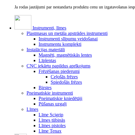
Ja rodas jautājumi par nestandarta produktu cenu un izgatavošanas ies
Instrumenti, līmes
Plastmasas un metāla apstrādes instrumenti
Instrumenti slīpumu veidošanai
Instrumentu komplekti
Instalācijas materiāli
Magnēti, magnētiskās lentes
Līplentas
CNC iekārtu papildus aprīkojums
Frēzēšanas piederumi
Ceļošās frēzes
Spiedošās frēzes
Birstes
Pneimatiskie instrumenti
Pneimatiskie kniedētāji
Pūšanas uzgaļi
Līmes
Līme Scigrip
Līmes tūbiņās
Līmes pistoles
Līme Tenax