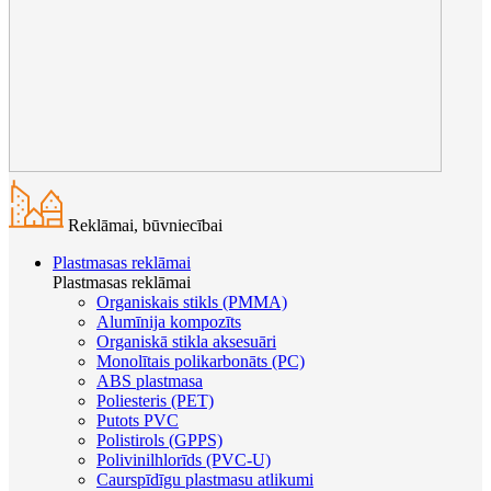
Reklāmai, būvniecībai
Plastmasas reklāmai
Plastmasas reklāmai
Organiskais stikls (PMMA)
Alumīnija kompozīts
Organiskā stikla aksesuāri
Monolītais polikarbonāts (PC)
ABS plastmasa
Poliesteris (PET)
Putots PVC
Polistirols (GPPS)
Polivinilhlorīds (PVC-U)
Caurspīdīgu plastmasu atlikumi