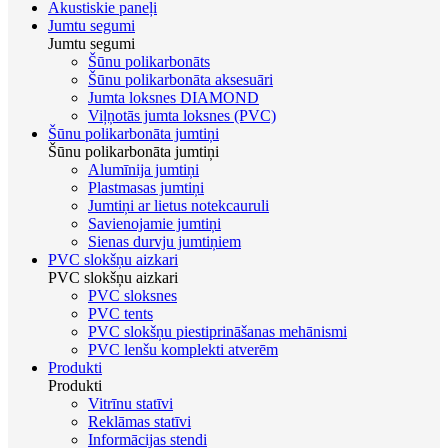
Akustiskie paneļi
Jumtu segumi
Jumtu segumi
Šūnu polikarbonāts
Šūnu polikarbonāta aksesuāri
Jumta loksnes DIAMOND
Viļņotās jumta loksnes (PVC)
Šūnu polikarbonāta jumtiņi
Šūnu polikarbonāta jumtiņi
Alumīnija jumtiņi
Plastmasas jumtiņi
Jumtiņi ar lietus notekcauruli
Savienojamie jumtiņi
Sienas durvju jumtiņiem
PVC slokšņu aizkari
PVC slokšņu aizkari
PVC sloksnes
PVC tents
PVC slokšņu piestiprināšanas mehānismi
PVC lenšu komplekti atverēm
Produkti
Produkti
Vitrīnu statīvi
Reklāmas statīvi
Informācijas stendi