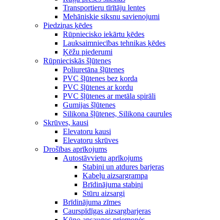
Transportieru tīrītāju lentes
Mehāniskie siksnu savienojumi
Piedziņas ķēdes
Rūpniecisko iekārtu ķēdes
Lauksaimniecības tehnikas ķēdes
Ķēžu piederumi
Rūpnieciskās šļūtenes
Poliuretāna šļūtenes
PVC šļūtenes bez korda
PVC šļūtenes ar kordu
PVC šļūtenes ar metāla spirāli
Gumijas šļūtenes
Silikona šļūtenes, Silikona caurules
Skrūves, kausi
Elevatoru kausi
Elevatoru skrūves
Drošības aprīkojums
Autostāvvietu aprīkojums
Stabiņi un atdures barjeras
Kabeļu aizsargrampa
Brīdinājuma stabiņi
Stūru aizsargi
Brīdinājuma zīmes
Caurspīdīgas aizsargbarjeras
Kūno apsaugos priemonės