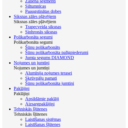
Zāliena segmenti
Siltumnīcas
Paaugstinātas dobes
Siksnas zāles pļāvējiem
Siksnas zāles pļāvējiem
Trapecveida siksnas
Sinhronās siksnas
Polikarbonāta segumi
Polikarbonāta segumi
Šūnu polikarbonāts
Šūnu polikarbonāta palīgpiederumi
Jumta segums DIAMOND
Nojumes un jumtiņi
Nojumes un jumtiņi
Alumīnija nojumes terasei
Skrūvpāļu pamati
Šūnu polikarbonāta jumtiņi
Paklājiņi
Paklājiņi
Apsildāmie paklāji
Aizsargpaklājiņi
Tehniskās šļūtenes
Tehniskās šļūtenes
Laistīšanas sistēmas
Laistīšanas šļūtenes