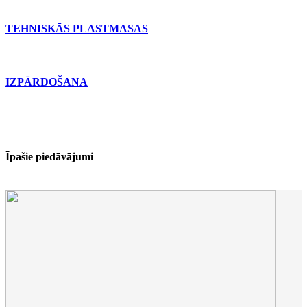
TEHNISKĀS PLASTMASAS
IZPĀRDOŠANA
Īpašie piedāvājumi