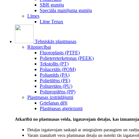
SBR gumija
Speciāla maisījuma gumija
Līmes
Līme Tenax
Tehniskās plastmasas
Rūpniecībai
Fluoroplasts (PTFE)
Polietereterketonas (PEEK)
Tekstolīts (PT)
Poliacetāls (POM)
Poliamīds (PA)
Polietilēns (PE)
Poliuretāns (PU)
Polipropilēns (PP)
Plastmasas izstrādājumi
Griešanas dēļi
Plastmasas atgriezumi
Atkarībā no plastmasas veida, izgatavojam detaļas, kas izmantoj
Detaļas izgatavojam saskaņā ar sniegtajiem paraugiem un rasēj
Varam izanalizēt vecu plastmasas detaļu un noteikt tās izgatav