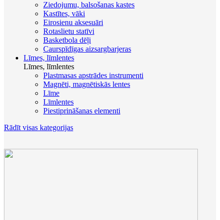
Ziedojumu, balsošanas kastes
Kastītes, vāki
Eirosienu aksesuāri
Rotaslietu statīvi
Basketbola dēļi
Caurspīdīgas aizsargbarjeras
Līmes, līmlentes
Līmes, līmlentes
Plastmasas apstrādes instrumenti
Magnēti, magnētiskās lentes
Līme
Līmlentes
Piestiprināšanas elementi
Rādīt visas kategorijas