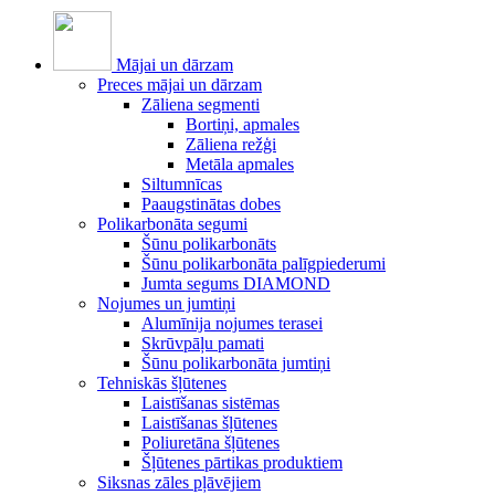
Mājai un dārzam
Preces mājai un dārzam
Zāliena segmenti
Bortiņi, apmales
Zāliena režģi
Metāla apmales
Siltumnīcas
Paaugstinātas dobes
Polikarbonāta segumi
Šūnu polikarbonāts
Šūnu polikarbonāta palīgpiederumi
Jumta segums DIAMOND
Nojumes un jumtiņi
Alumīnija nojumes terasei
Skrūvpāļu pamati
Šūnu polikarbonāta jumtiņi
Tehniskās šļūtenes
Laistīšanas sistēmas
Laistīšanas šļūtenes
Poliuretāna šļūtenes
Šļūtenes pārtikas produktiem
Siksnas zāles pļāvējiem