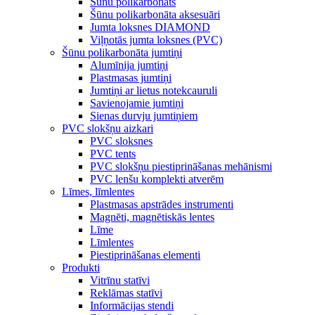
Šūnu polikarbonāts
Šūnu polikarbonāta aksesuāri
Jumta loksnes DIAMOND
Viļņotās jumta loksnes (PVC)
Šūnu polikarbonāta jumtiņi
Alumīnija jumtiņi
Plastmasas jumtiņi
Jumtiņi ar lietus notekcauruli
Savienojamie jumtiņi
Sienas durvju jumtiņiem
PVC slokšņu aizkari
PVC sloksnes
PVC tents
PVC slokšņu piestiprināšanas mehānismi
PVC lenšu komplekti atverēm
Līmes, līmlentes
Plastmasas apstrādes instrumenti
Magnēti, magnētiskās lentes
Līme
Līmlentes
Piestiprināšanas elementi
Produkti
Vitrīnu statīvi
Reklāmas statīvi
Informācijas stendi