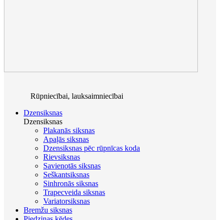
Rūpniecībai, lauksaimniecībai
Dzensiksnas
Dzensiksnas
Plakanās siksnas
Apaļās siksnas
Dzensiksnas pēc rūpnīcas koda
Rievsiksnas
Savienotās siksnas
Seškantsiksnas
Sinhronās siksnas
Trapecveida siksnas
Variatorsiksnas
Bremžu siksnas
Piedziņas ķēdes