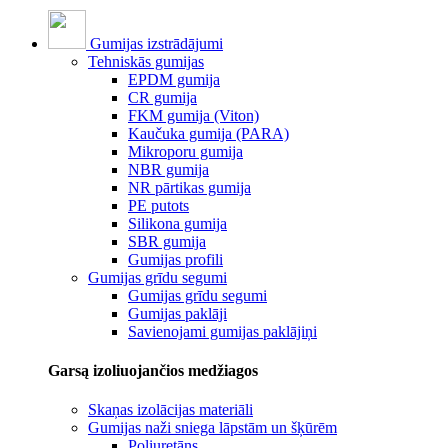
Gumijas izstrādājumi
Tehniskās gumijas
EPDM gumija
CR gumija
FKM gumija (Viton)
Kaučuka gumija (PARA)
Mikroporu gumija
NBR gumija
NR pārtikas gumija
PE putots
Silikona gumija
SBR gumija
Gumijas profili
Gumijas grīdu segumi
Gumijas grīdu segumi
Gumijas paklāji
Savienojami gumijas paklājiņi
Garsą izoliuojančios medžiagos
Skaņas izolācijas materiāli
Gumijas naži sniega lāpstām un šķūrēm
Poliuretāns