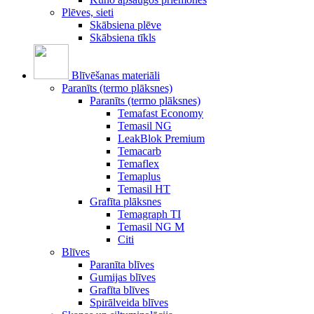
Plēves, sieti
Skābsiena plēve
Skābsiena tīkls
Blīvēšanas materiāli
Paranīts (termo plāksnes)
Paranīts (termo plāksnes)
Temafast Economy
Temasil NG
LeakBlok Premium
Temacarb
Temaflex
Temaplus
Temasil HT
Grafīta plāksnes
Temagraph TI
Temasil NG M
Citi
Blīves
Paranīta blīves
Gumijas blīves
Grafīta blīves
Spirālveida blīves