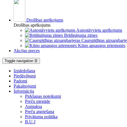
Drošības aprīkojums
Drošības aprīkojums
Autostāvvietu aprīkojums
Brīdinājuma zīmes
Caurspīdīgas aizsargbarje
Kūno apsaugos priemonės
Akcijas preces
Toggle navigation
☰
Izpārdošana
Piedāvājumi
Padomi
Pakalpojumi
Informācija
Pirkšanas noteikumi
Preču piegāde
Apmaksa
Preču atgriešana
Privātuma politika
B.U.J