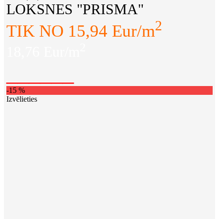
LOKSNES "PRISMA"
2
TIK NO 15,94 Eur/m
2
18,76 Eur/m
______
-15 %
Izvēlieties