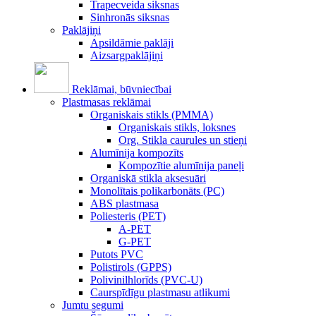
Trapecveida siksnas
Sinhronās siksnas
Paklājiņi
Apsildāmie paklāji
Aizsargpaklājiņi
Reklāmai, būvniecībai
Plastmasas reklāmai
Organiskais stikls (PMMA)
Organiskais stikls, loksnes
Org. Stikla caurules un stieņi
Alumīnija kompozīts
Kompozītie alumīnija paneļi
Organiskā stikla aksesuāri
Monolītais polikarbonāts (PC)
ABS plastmasa
Poliesteris (PET)
A-PET
G-PET
Putots PVC
Polistirols (GPPS)
Polivinilhlorīds (PVC-U)
Caurspīdīgu plastmasu atlikumi
Jumtu segumi