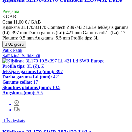
Pieejama
3
GAB
Cena
11,00 € / GAB
Ķīļsiksna 3L170/83170 Contitech Z397/432 Li/Le Iekšējais garums
(Li): 397 mm Darba garums (Ld): 421 mm Garums collās (La): 17
Platums: 9.5 mm Augstums: 5.5 mm Profila tips: 3L

Uz grozu
Patīk
Patīk
Salīdzināt
Salīdzināt
Profila tips:
3L (Z), Z
Iekšējais garums Li (mm):
397
Darba garums Ld (mm):
421
Garums collās:
17
Šķautnes platums (mm):
10.5
Augstums (mm):
5.5

Īss ieskats