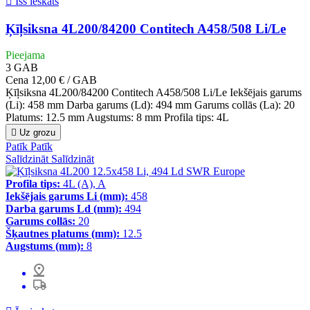

Īss ieskats
Ķīļsiksna 4L200/84200 Contitech A458/508 Li/Le
Pieejama
3
GAB
Cena
12,00 € / GAB
Ķīļsiksna 4L200/84200 Contitech A458/508 Li/Le Iekšējais garums
(Li): 458 mm Darba garums (Ld): 494 mm Garums collās (La): 20
Platums: 12.5 mm Augstums: 8 mm Profila tips: 4L

Uz grozu
Patīk
Patīk
Salīdzināt
Salīdzināt
Profila tips:
4L (A), A
Iekšējais garums Li (mm):
458
Darba garums Ld (mm):
494
Garums collās:
20
Šķautnes platums (mm):
12.5
Augstums (mm):
8