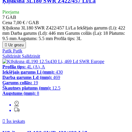
Ķīļsiksna 3L180 SWR Z422/457 Li/La
Pieejama
7
GAB
Cena
7,00 € / GAB
Ķīļsiksna 3L180 SWR Z422/457 Li/La Iekšējais garums (Li): 422
mm Darba garums (Ld): 446 mm Garums collās (La): 18 Platums:
9.5 mm Augstums: 5.5 mm Profila tips: 3L

Uz grozu
Patīk
Patīk
Salīdzināt
Salīdzināt
Profila tips:
4L (A), A
Iekšējais garums Li (mm):
430
Darba garums Ld (mm):
469
Garums collās:
19
Šķautnes platums (mm):
12.5
Augstums (mm):
8

Īss ieskats