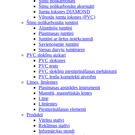
Šūnu polikarbonāts
Šūnu polikarbonāta aksesuāri
Jumta loksnes DIAMOND
Viļņotās jumta loksnes (PVC)
Šūnu polikarbonāta jumtiņi
Alumīnija jumtiņi
Plastmasas jumtiņi
Jumtiņi ar lietus notekcauruli
Savienojamie jumtiņi
Sienas durvju jumtiņiem
PVC slokšņu aizkari
PVC sloksnes
PVC tents
PVC slokšņu piestiprināšanas mehānismi
PVC lenšu komplekti atverēm
Līmes, līmlentes
Plastmasas apstrādes instrumenti
Magnēti, magnētiskās lentes
Līme
Līmlentes
Piestiprināšanas elementi
Produkti
Vitrīnu statīvi
Reklāmas statīvi
Informācijas stendi