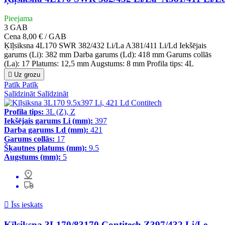
Pieejama
3
GAB
Cena
8,00 € / GAB
Ķīļsiksna 4L170 SWR 382/432 Li/La A381/411 Li/Ld Iekšējais
garums (Li): 382 mm Darba garums (Ld): 418 mm Garums collās
(La): 17 Platums: 12,5 mm Augstums: 8 mm Profila tips: 4L

Uz grozu
Patīk
Patīk
Salīdzināt
Salīdzināt
Profila tips:
3L (Z), Z
Iekšējais garums Li (mm):
397
Darba garums Ld (mm):
421
Garums collās:
17
Šķautnes platums (mm):
9.5
Augstums (mm):
5

Īss ieskats
Ķīļsiksna 3L170/83170 Contitech Z397/432 Li/Le