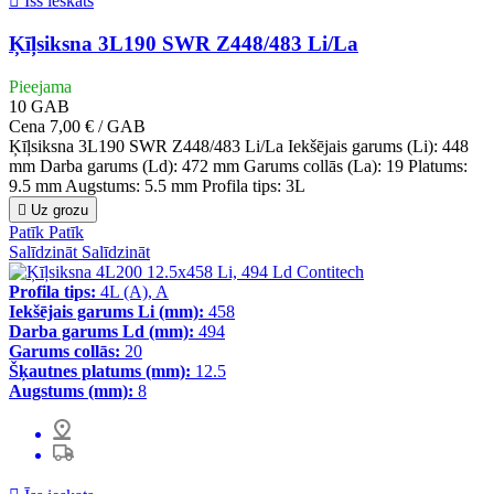

Īss ieskats
Ķīļsiksna 3L190 SWR Z448/483 Li/La
Pieejama
10
GAB
Cena
7,00 € / GAB
Ķīļsiksna 3L190 SWR Z448/483 Li/La Iekšējais garums (Li): 448
mm Darba garums (Ld): 472 mm Garums collās (La): 19 Platums:
9.5 mm Augstums: 5.5 mm Profila tips: 3L

Uz grozu
Patīk
Patīk
Salīdzināt
Salīdzināt
Profila tips:
4L (A), A
Iekšējais garums Li (mm):
458
Darba garums Ld (mm):
494
Garums collās:
20
Šķautnes platums (mm):
12.5
Augstums (mm):
8