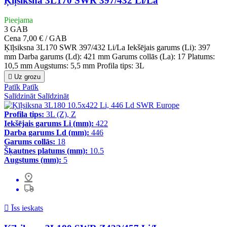
Ķīļsiksna 3L170 SWR 397/432 Li/La
Pieejama
3
GAB
Cena
7,00 € / GAB
Ķīļsiksna 3L170 SWR 397/432 Li/La Iekšējais garums (Li): 397
mm Darba garums (Ld): 421 mm Garums collās (La): 17 Platums:
10,5 mm Augstums: 5,5 mm Profila tips: 3L

Uz grozu
Patīk
Patīk
Salīdzināt
Salīdzināt
Profila tips:
3L (Z), Z
Iekšējais garums Li (mm):
422
Darba garums Ld (mm):
446
Garums collās:
18
Šķautnes platums (mm):
10.5
Augstums (mm):
5

Īss ieskats