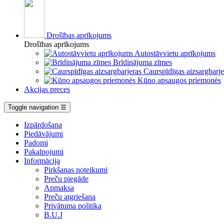
Drošības aprīkojums
Drošības aprīkojums
Autostāvvietu aprīkojums
Brīdinājuma zīmes
Caurspīdīgas aizsargbarje
Kūno apsaugos priemonės
Akcijas preces
Toggle navigation
☰
Izpārdošana
Piedāvājumi
Padomi
Pakalpojumi
Informācija
Pirkšanas noteikumi
Preču piegāde
Apmaksa
Preču atgriešana
Privātuma politika
B.U.J