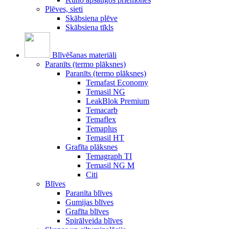
Plēves, sieti
Skābsiena plēve
Skābsiena tīkls
Blīvēšanas materiāli
Paranīts (termo plāksnes)
Paranīts (termo plāksnes)
Temafast Economy
Temasil NG
LeakBlok Premium
Temacarb
Temaflex
Temaplus
Temasil HT
Grafīta plāksnes
Temagraph TI
Temasil NG M
Citi
Blīves
Paranīta blīves
Gumijas blīves
Grafīta blīves
Spirālveida blīves