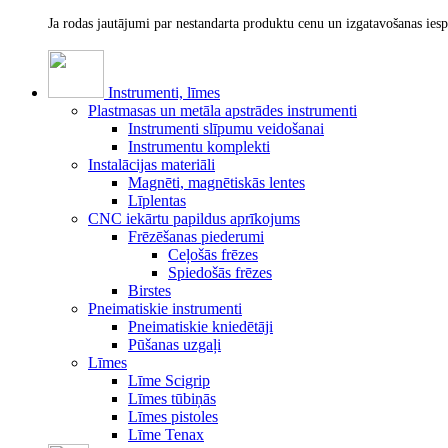
Ja rodas jautājumi par nestandarta produktu cenu un izgatavošanas ies
Instrumenti, līmes
Plastmasas un metāla apstrādes instrumenti
Instrumenti slīpumu veidošanai
Instrumentu komplekti
Instalācijas materiāli
Magnēti, magnētiskās lentes
Līplentas
CNC iekārtu papildus aprīkojums
Frēzēšanas piederumi
Ceļošās frēzes
Spiedošās frēzes
Birstes
Pneimatiskie instrumenti
Pneimatiskie kniedētāji
Pūšanas uzgaļi
Līmes
Līme Scigrip
Līmes tūbiņās
Līmes pistoles
Līme Tenax