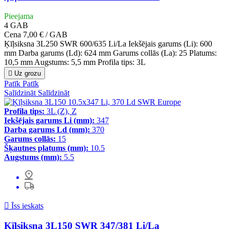
Pieejama
4
GAB
Cena
7,00 € / GAB
Ķīļsiksna 3L250 SWR 600/635 Li/La Iekšējais garums (Li): 600
mm Darba garums (Ld): 624 mm Garums collās (La): 25 Platums:
10,5 mm Augstums: 5,5 mm Profila tips: 3L

Uz grozu
Patīk
Patīk
Salīdzināt
Salīdzināt
Profila tips:
3L (Z), Z
Iekšējais garums Li (mm):
347
Darba garums Ld (mm):
370
Garums collās:
15
Šķautnes platums (mm):
10.5
Augstums (mm):
5.5

Īss ieskats
Ķīļsiksna 3L150 SWR 347/381 Li/La