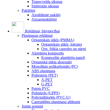
Trapecveida siksnas
Sinhronās siksnas
Paklājiņi
Apsildāmie paklāji
Aizsargpaklājiņi
Reklāmai, būvniecībai
Plastmasas reklāmai
Organiskais stikls (PMMA)
Organiskais stikls, loksnes
Org. Stikla caurules un stieņi
Alumīnija kompozīts
Kompozītie alumīnija paneļi
Organiskā stikla aksesuāri
Monolītais polikarbonāts (PC)
ABS plastmasa
Poliesteris (PET)
A-PET
G-PET
Putots PVC
Polistirols (GPPS)
Polivinilhlorīds (PVC-U)
Caurspīdīgu plastmasu atlikumi
Jumtu segumi