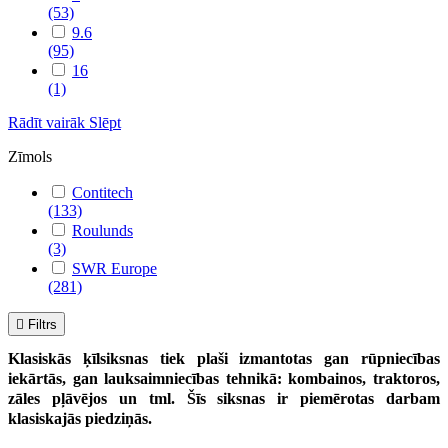
(53)
9.6
(95)
16
(1)
Rādīt vairāk
Slēpt
Zīmols
Contitech
(133)
Roulunds
(3)
SWR Europe
(281)

Filtrs
Klasiskās ķīlsiksnas tiek plaši izmantotas gan rūpniecības
iekārtās, gan lauksaimniecības tehnikā: kombainos, traktoros,
zāles pļāvējos un tml. Šīs siksnas ir piemērotas darbam
klasiskajās piedziņās.