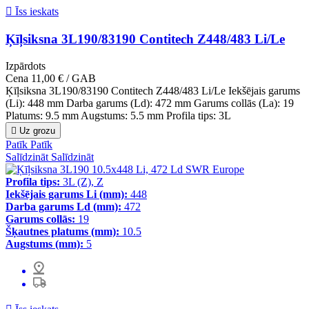

Īss ieskats
Ķīļsiksna 3L190/83190 Contitech Z448/483 Li/Le
Izpārdots
Cena
11,00 € / GAB
Ķīļsiksna 3L190/83190 Contitech Z448/483 Li/Le Iekšējais garums
(Li): 448 mm Darba garums (Ld): 472 mm Garums collās (La): 19
Platums: 9.5 mm Augstums: 5.5 mm Profila tips: 3L

Uz grozu
Patīk
Patīk
Salīdzināt
Salīdzināt
Profila tips:
3L (Z), Z
Iekšējais garums Li (mm):
448
Darba garums Ld (mm):
472
Garums collās:
19
Šķautnes platums (mm):
10.5
Augstums (mm):
5