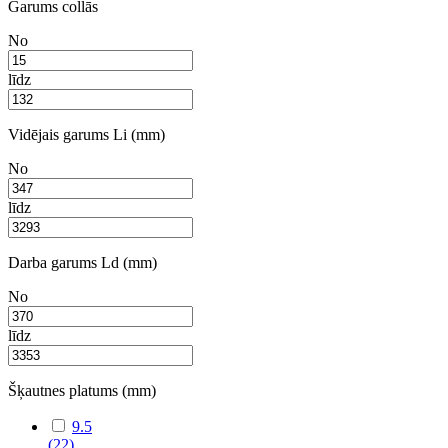
Garums collās
No
līdz
Vidējais garums Li (mm)
No
līdz
Darba garums Ld (mm)
No
līdz
Šķautnes platums (mm)
9.5
(22)