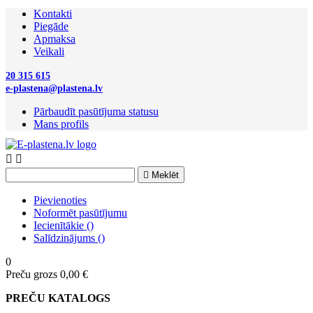
Kontakti
Piegāde
Apmaksa
Veikali
20 315 615
e-plastena@plastena.lv
Pārbaudīt pasūtījuma statusu
Mans profils



Meklēt
Pievienoties
Noformēt pasūtījumu
Iecienītākie
(
)
Salīdzinājums
(
)
0
Preču grozs
0,00 €
PREČU KATALOGS