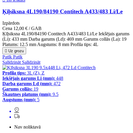
Ķīļsiksna 4L190/84190 Contitech A433/483 Li/Le
Izpārdots
Cena
12,00 € / GAB
Ķīļsiksna 4L190/84190 Contitech A433/483 Li/Le Iekšējais garums
(Li): 433 mm Darba garums (Ld): 469 mm Garums collās (La): 19
Platums: 12.5 mm Augstums: 8 mm Profila tips: 4L

Uz grozu
Patīk
Patīk
Salīdzināt
Salīdzināt
Profila tips:
3L (Z), Z
Iekšējais garums Li (mm):
448
Darba garums Ld (mm):
472
Garums collās:
19
Šķautnes platums (mm):
9.5
Augstums (mm):
5
Nav noliktavā