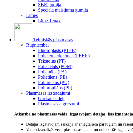
SBR gumija
Speciāla maisījuma gumija
Līmes
Līme Tenax
Tehniskās plastmasas
Rūpniecībai
Fluoroplasts (PTFE)
Polietereterketonas (PEEK)
Tekstolīts (PT)
Poliacetāls (POM)
Poliamīds (PA)
Polietilēns (PE)
Poliuretāns (PU)
Polipropilēns (PP)
Plastmasas izstrādājumi
Griešanas dēļi
Plastmasas atgriezumi
Atkarībā no plastmasas veida, izgatavojam detaļas, kas izmantoj
Detaļas izgatavojam saskaņā ar sniegtajiem paraugiem un rasēj
Varam izanalizēt vecu plastmasas detaļu un noteikt tās izgatav