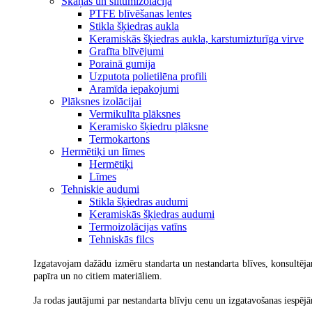
Skaņas un siltumizolācija
PTFE blīvēšanas lentes
Stikla šķiedras aukla
Keramiskās šķiedras aukla, karstumizturīga virve
Grafīta blīvējumi
Porainā gumija
Uzputota polietilēna profili
Aramīda iepakojumi
Plāksnes izolācijai
Vermikulīta plāksnes
Keramisko šķiedru plāksne
Termokartons
Hermētiķi un līmes
Hermētiķi
Līmes
Tehniskie audumi
Stikla šķiedras audumi
Keramiskās šķiedras audumi
Termoizolācijas vatīns
Tehniskās filcs
Izgatavojam dažādu izmēru standarta un nestandarta blīves, konsultējam
papīra un no citiem materiāliem.
Ja rodas jautājumi par nestandarta blīvju cenu un izgatavošanas iespēj