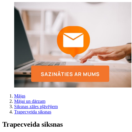
Mājas
Mājai un dārzam
Siksnas zāles pļāvējiem
Trapecveida siksnas
Trapecveida siksnas