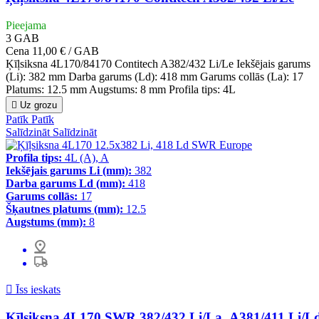
Pieejama
3
GAB
Cena
11,00 € / GAB
Ķīļsiksna 4L170/84170 Contitech A382/432 Li/Le Iekšējais garums
(Li): 382 mm Darba garums (Ld): 418 mm Garums collās (La): 17
Platums: 12.5 mm Augstums: 8 mm Profila tips: 4L

Uz grozu
Patīk
Patīk
Salīdzināt
Salīdzināt
Profila tips:
4L (A), A
Iekšējais garums Li (mm):
382
Darba garums Ld (mm):
418
Garums collās:
17
Šķautnes platums (mm):
12.5
Augstums (mm):
8

Īss ieskats
Ķīļsiksna 4L170 SWR 382/432 Li/La A381/411 Li/L