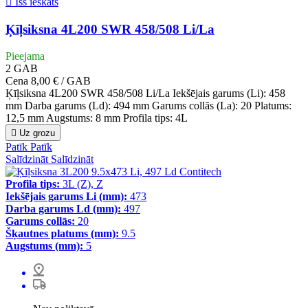

Īss ieskats
Ķīļsiksna 4L200 SWR 458/508 Li/La
Pieejama
2
GAB
Cena
8,00 € / GAB
Ķīļsiksna 4L200 SWR 458/508 Li/La Iekšējais garums (Li): 458
mm Darba garums (Ld): 494 mm Garums collās (La): 20 Platums:
12,5 mm Augstums: 8 mm Profila tips: 4L

Uz grozu
Patīk
Patīk
Salīdzināt
Salīdzināt
Profila tips:
3L (Z), Z
Iekšējais garums Li (mm):
473
Darba garums Ld (mm):
497
Garums collās:
20
Šķautnes platums (mm):
9.5
Augstums (mm):
5