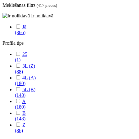
Meklēšanas filtrs
(417 preces)
Ir noliktavā
Jā
(366)
Profila tips
25
(1)
3L (Z)
(88)
4L (A)
(180)
5L (B)
(148)
A
(180)
B
(148)
Z
(86)