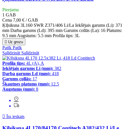
Pieejama
1
GAB
Cena
7,00 € / GAB
Ķīļsiksna 3L160 SWR Z371/406 Li/La Iekšējais garums (Li): 371
mm Darba garums (Ld): 395 mm Garums collās (La): 16 Platums:
9.5 mm Augstums: 5.5 mm Profila tips: 3L

Uz grozu
Patīk
Patīk
Salīdzināt
Salīdzināt
Profila tips:
4L (A), A
Iekšējais garums Li (mm):
382
Darba garums Ld (mm):
418
Garums collās:
17
Šķautnes platums (mm):
12.5
Augstums (mm):
8

Īss ieskats
Ķīļsiksna 4L170/84170 Contitech A382/432 Li/Le