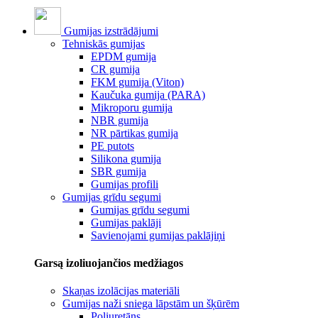
Gumijas izstrādājumi
Tehniskās gumijas
EPDM gumija
CR gumija
FKM gumija (Viton)
Kaučuka gumija (PARA)
Mikroporu gumija
NBR gumija
NR pārtikas gumija
PE putots
Silikona gumija
SBR gumija
Gumijas profili
Gumijas grīdu segumi
Gumijas grīdu segumi
Gumijas paklāji
Savienojami gumijas paklājiņi
Garsą izoliuojančios medžiagos
Skaņas izolācijas materiāli
Gumijas naži sniega lāpstām un šķūrēm
Poliuretāns