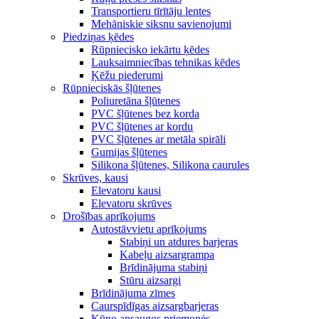
Transportieru tīrītāju lentes
Mehāniskie siksnu savienojumi
Piedziņas ķēdes
Rūpniecisko iekārtu ķēdes
Lauksaimniecības tehnikas ķēdes
Ķēžu piederumi
Rūpnieciskās šļūtenes
Poliuretāna šļūtenes
PVC šļūtenes bez korda
PVC šļūtenes ar kordu
PVC šļūtenes ar metāla spirāli
Gumijas šļūtenes
Silikona šļūtenes, Silikona caurules
Skrūves, kausi
Elevatoru kausi
Elevatoru skrūves
Drošības aprīkojums
Autostāvvietu aprīkojums
Stabiņi un atdures barjeras
Kabeļu aizsargrampa
Brīdinājuma stabiņi
Stūru aizsargi
Brīdinājuma zīmes
Caurspīdīgas aizsargbarjeras
Kūno apsaugos priemonės