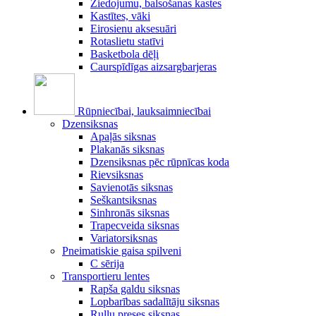
Ziedojumu, balsošanas kastes
Kastītes, vāki
Eirosienu aksesuāri
Rotaslietu statīvi
Basketbola dēļi
Caurspīdīgas aizsargbarjeras
Rūpniecībai, lauksaimniecībai
Dzensiksnas
Apaļās siksnas
Plakanās siksnas
Dzensiksnas pēc rūpnīcas koda
Rievsiksnas
Savienotās siksnas
Seškantsiksnas
Sinhronās siksnas
Trapecveida siksnas
Variatorsiksnas
Pneimatiskie gaisa spilveni
C sērija
Transportieru lentes
Rapša galdu siksnas
Lopbarības sadalītāju siksnas
Ruļļu preses siksnas