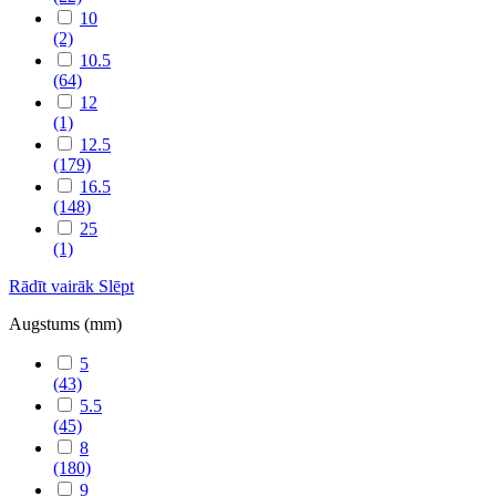
10
(2)
10.5
(64)
12
(1)
12.5
(179)
16.5
(148)
25
(1)
Rādīt vairāk
Slēpt
Augstums (mm)
5
(43)
5.5
(45)
8
(180)
9