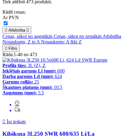
Tiek attēloti 473 produkti.
Rādīt cenas:
Ar PVN

Atbilstība

Cenas, sākot no augstākās
Cenas, sākot no zemākās
Atbilstība
Nosaukums, Z to A
Nosaukums: A līdz Z

Filtrs
Rāda:1-40 no 473
Profila tips:
3L (Z), Z
Iekšējais garums Li (mm):
600
Darba garums Ld (mm):
624
Garums collās:
25
Šķautnes platums (mm):
10.5
Augstums (mm):
5.5

Īss ieskats
Ķīļsiksna 3L250 SWR 600/635 Li/La