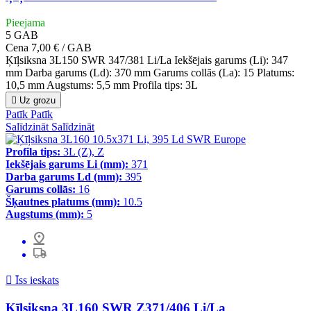
Pieejama
5
GAB
Cena
7,00 € / GAB
Ķīļsiksna 3L150 SWR 347/381 Li/La Iekšējais garums (Li): 347
mm Darba garums (Ld): 370 mm Garums collās (La): 15 Platums:
10,5 mm Augstums: 5,5 mm Profila tips: 3L

Uz grozu
Patīk
Patīk
Salīdzināt
Salīdzināt
Profila tips:
3L (Z), Z
Iekšējais garums Li (mm):
371
Darba garums Ld (mm):
395
Garums collās:
16
Šķautnes platums (mm):
10.5
Augstums (mm):
5

Īss ieskats
Ķīļsiksna 3L160 SWR Z371/406 Li/La