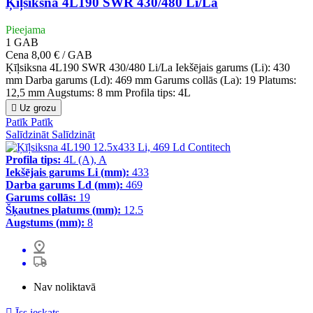
Ķīļsiksna 4L190 SWR 430/480 Li/La
Pieejama
1
GAB
Cena
8,00 € / GAB
Ķīļsiksna 4L190 SWR 430/480 Li/La Iekšējais garums (Li): 430
mm Darba garums (Ld): 469 mm Garums collās (La): 19 Platums:
12,5 mm Augstums: 8 mm Profila tips: 4L

Uz grozu
Patīk
Patīk
Salīdzināt
Salīdzināt
Profila tips:
4L (A), A
Iekšējais garums Li (mm):
433
Darba garums Ld (mm):
469
Garums collās:
19
Šķautnes platums (mm):
12.5
Augstums (mm):
8
Nav noliktavā

Īss ieskats