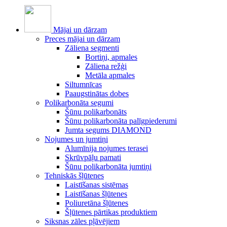
Mājai un dārzam
Preces mājai un dārzam
Zāliena segmenti
Bortiņi, apmales
Zāliena režģi
Metāla apmales
Siltumnīcas
Paaugstinātas dobes
Polikarbonāta segumi
Šūnu polikarbonāts
Šūnu polikarbonāta palīgpiederumi
Jumta segums DIAMOND
Nojumes un jumtiņi
Alumīnija nojumes terasei
Skrūvpāļu pamati
Šūnu polikarbonāta jumtiņi
Tehniskās šļūtenes
Laistīšanas sistēmas
Laistīšanas šļūtenes
Poliuretāna šļūtenes
Šļūtenes pārtikas produktiem
Siksnas zāles pļāvējiem